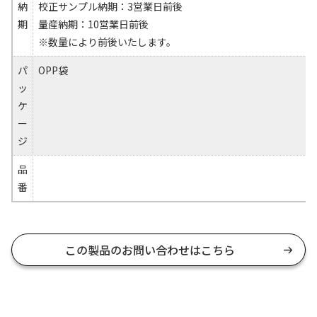
納
校正サンプル納期：3営業日前後
期
量産納期：10営業日前後
※数量により前後いたします。
パ
OPP袋
ッ
ケ
ー
ジ
品
番
この製品のお問い合わせはこちら