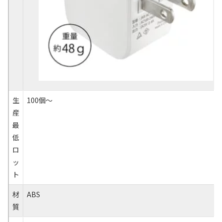
生
100個～
産
最
低
ロ
ッ
ト
材
ABS
質