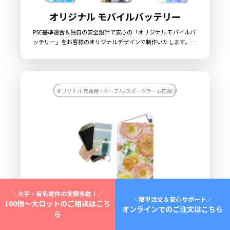
オリジナル モバイルバッテリー
PSE基準適合＆独自の安全設計で安心の「オリジナル モバイルバ
ッテリー」をお客様のオリジナルデザインで制作いたします。モ
バイルバッテリー本体前面のパネル部分に、美しいフルカラー印
刷による全面プリントが可能で、印刷面は美しい光沢と高級感が
あるアクリルと、マットな質感のポリカABS（PC-ABS）の2種類
よりお選びいただけます。バッテリーの容量は5,000mAhの大容
量で、出力用のUSB TypeAポートと入出力兼用のUSB TypeCポー
オリジナル 充電器・ケーブル/スポーツチーム応援グッズを作りたい/記念
トの2ポートを搭載しています。もちろんPSE（電気用品安全法）
基準適合製品で、加えて各種「安全機能」搭載＆耐衝撃設計。検
査も製造工場でのチェックに加え、自社工場での独自検査を全数
に実施。安心・安全・美しいデザインが揃ったケイオーのモバイ
ルバッテリーは、他社製品とは一線を画す信頼の一品です。専用
のブリスターパッケージなど、販売に必要な資材も取り揃えてお
りますので、お客様にはデザインをご入稿いただくだけで、オリ
ジナル商品として販売することができます。お気軽にご相談くだ
さい。
＼大手・有名案件の実績多数！／
＼簡単注文＆安心サポート／
100個～大ロットのご相談はこち
オンラインでのご注文はこちら
ら