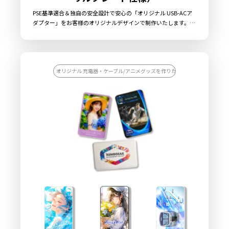
PSE基準適合＆独自の安全設計で安心の「オリジナル USB-ACア
ダプター」をお客様のオリジナルデザインで制作いたします。
USB-ACアダプター本体前面のアクリルプレートに、美しいフル
カラー印刷による全面プリントが可能です。透明なアクリル透明
板の裏側から印刷しますので、表面はガラス状の質感によるクリ
アーで美しい光沢と立体感があり、デザインを精密に表現するこ
とが可能です。また、印刷面の傷や剥がれを防ぐ効果もありま
オリジナル 充電器・ケーブル/アニメグッズを作りたい/アーティストのラ
す。もちろんPSE（電気用品安全法）特定電気用品の安全適合製
品で、加えて異常電流・電圧を感知した場合には、自動遮断する
安全性を考慮したケイオーオリジナル設計のUSB充電器です。
USB Type-AとType-Cの2ポートを搭載し同時充電にも対応。ス
イングプラグを採用していますので、コンパクトで持ち運びやす
いのも特徴です。専用パッケージなど、販売に必要な資材も取り
揃えておりますので、お客様にはデザインをご入稿いただくだけ
で、オリジナル商品として販売することができます。お気軽にご
相談ください。