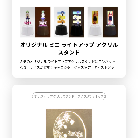
オリジナル ミニ ライトアップ アクリル
スタンド
人気のオリジナル ライトアップアクリルスタンドにコンパクト
なミニサイズが登場！キャラクターグッズやアーティストグッズ
の定番となっているアクリルスタンドにLEDライトを搭載したア
イテムです。従来のアクスタとはひと味違う雰囲気を演出できる
アイテムで、スタンド本体はホワイトとブラックの2色に加え
て、別注カラーとしてピンクとブルーをご用意しております。ど
のスタンド本体もLEDライトの色は定番のホワイトを採用。アク
オリジナル アクリルスタンド（アクスタ）/【カスタマイズ対応】オリジナ
リル部分はデザインに合わせた形状でカット可能です。販売に必
要な資材も取り揃えておりますので、お客様にはデザインをご入
稿いただくだけでオリジナル商品として販売していただくことが
できます。小ロットからの製作も承っておりますので、お気軽に
ご相談ください。