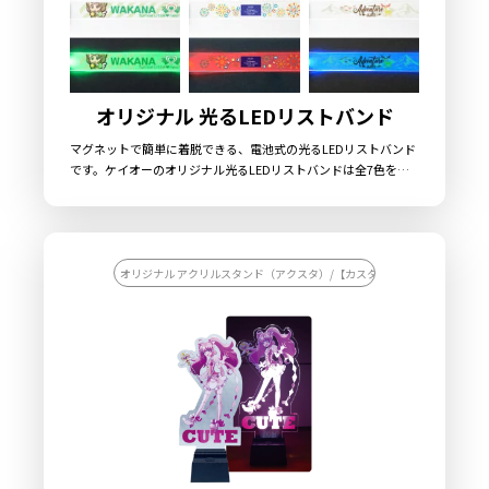
オリジナル 光るLEDリストバンド
マグネットで簡単に着脱できる、電池式の光るLEDリストバンド
です。ケイオーのオリジナル光るLEDリストバンドは全7色をご
用意しておりますので、カラーラインナップを活かしたオリジナ
ルリストバンドとしてグッズ展開やシリーズ展開が可能です。ま
た、オプションで、バックル部分への印刷も可能ですので、ベル
ト部分とデザインのイメージをあわせることができ、デザインの
幅が広がります。メンバーカラーに合わせたアイドルオリジナル
オリジナル アクリルスタンド（アクスタ）/【カスタマイズ対応】オリジナ
グッズや、イメージカラーにあわせたスポーツチーム公式グッ
ズ、ライブや音楽フェスなどのイベント用のオリジナルグッズに
も最適なアイテムとなっております。販売に必要な資材も取り揃
えておりますので、お客様にはデザインを入稿していただくだけ
でオリジナル商品として販売していただくことができます。国内
生産で小ロットからの製作も承っておりますので、お気軽にご相
談ください。