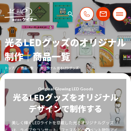
光るLEDグッズのオリジナル
制作｜商品一覧
トップ
商品一覧
オリジナル 光るLEDグッズ
Original Glowing LED Goods
光るLEDグッズをオリジナル
デザインで制作する
美しく輝くLEDライトを搭載した光るオリジナルグッズ
は、ライブやコンサート、フェスなどのイベント物販アイ