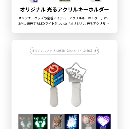
オリジナル 光るアクリルキーホルダー
オリジナルグッズの定番アイテム「アクリルキーホルダー」に、
3色に発光するLEDライトがついた「オリジナル 光るアクリルキ
ーホルダー」です。透明度が高く美しい高品質アクリル素材にオ
リジナルのデザインをプリントし、アクリルダイカットにてデザ
インに合わせた形状に切り出します。便利なナスカン付きなの
で、キーホルダーの用途としてはもちろん、キーライトやペット
のお散歩ライトなど日常的にお使いいただけるような商品です。
オリジナル アクリル雑貨/【カスタマイズ対応】オリジナル アクリル雑貨
アクリル素材は水に強く耐久性も高いため美しい状態を長く保つ
ことができます。 販売に必要な資材も数多く取り揃えております
ので、お客様にはデザインをご入稿いただくだけでオリジナル商
品として販売していただくことができます。 国内生産で小ロット
から大ロットまで承っておりますので、お気軽にご相談くださ
い。