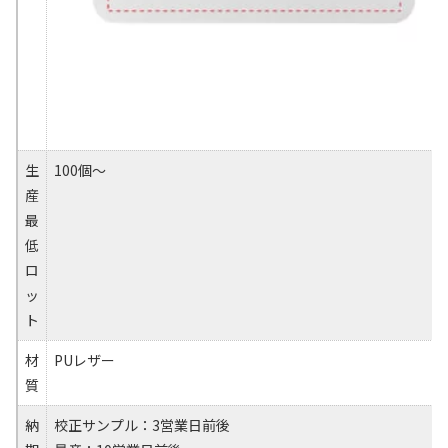
生
100個～
産
最
低
ロ
ッ
ト
材
PUレザー
質
納
校正サンプル：3営業日前後