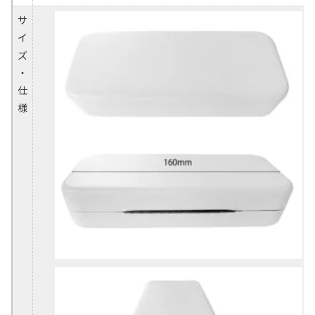
サ
イ
ズ
・
仕
様