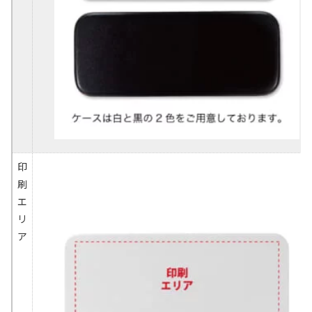
印
刷
エ
リ
ア