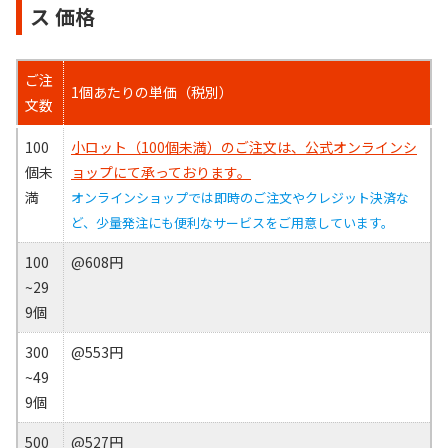
ス 価格
ご注
1個あたりの単価（税別）
文数
100
小ロット（100個未満）のご注文は、公式オンラインシ
個未
ョップにて承っております。
満
オンラインショップでは即時のご注文やクレジット決済な
ど、少量発注にも便利なサービスをご用意しています。
100
@608円
~29
9個
300
@553円
~49
9個
500
@527円