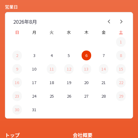
営業日
はい、
シリコンカバー付きスプレー
ボトル
のお色は、10色ご用意がござ
2026年
8月
スタッフ
いますのでお好きな色をお選びいた
日
月
火
水
木
金
土
だけます。詳しくは、お問い合わせ
1
くださいませ。
2
3
4
5
6
7
8
9
10
11
12
13
14
15
ありがとうございました。
16
17
18
19
20
21
22
お客様
23
24
25
26
27
28
29
30
31
他にもご不明な点などがございまし
たら、お気軽に「
お問い合わせ
」よ
スタッフ
りご連絡くださいませ。
トップ
会社概要