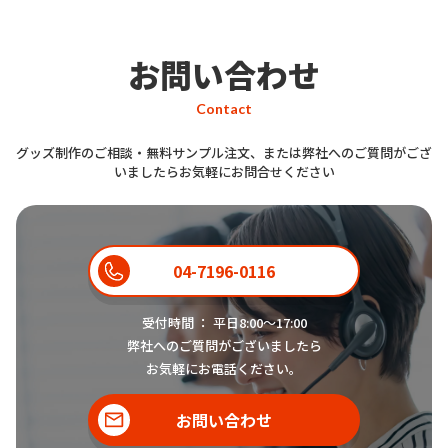
用意ございまして、2タイプともに
衛生的にマスクを保管することがで
お問い合わせ
きるオリジナル金型の日本製の抗菌
マスクケースです。普通サイズのも
Contact
のは不織布マスクを折らずに数枚収
グッズ制作のご相談・無料サンプル注文、または弊社へのご質問がござ
納することが可能です。コンパクト
いましたらお気軽にお問合せください
タイプの物も、非常にしっかりとし
た作りで不織布マスクを数枚収納す
ることが可能です。
04-7196-0116
受付時間 ： 平日8:00〜17:00
シリコンカバー付きスプレーボトル
弊社へのご質問がございましたら
はどのような商品でしょうか？
お気軽にお電話ください。
お客様
お問い合わせ