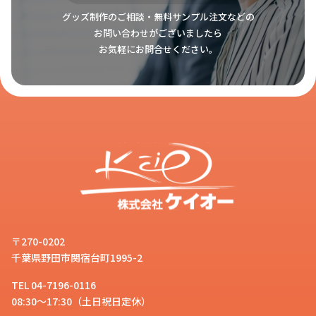
はい。ケイオーの
シリコンカバー付
グッズ制作のご相談・無料サンプル注文などの
お問い合わせがございましたら
きスプレーボトル
は、シリコン製の
お気軽にお問合せください。
スタッフ
カバーが付いたスプレーボトルで、
手のひらサイズの持ち運びにも便利
な商品です。また、縦置きが可能な
形状ですので、お部屋に無造作にお
いてもインテリアを邪魔しません。
アルコール消毒液や化粧水、香水等
をいれて使用できます。
〒270-0202
スプレーボトルの色も選ぶこと可能
千葉県野田市関宿台町1995-2
でしょうか？
お客様
TEL 04-7196-0116
08:30～17:30（土日祝日定休）