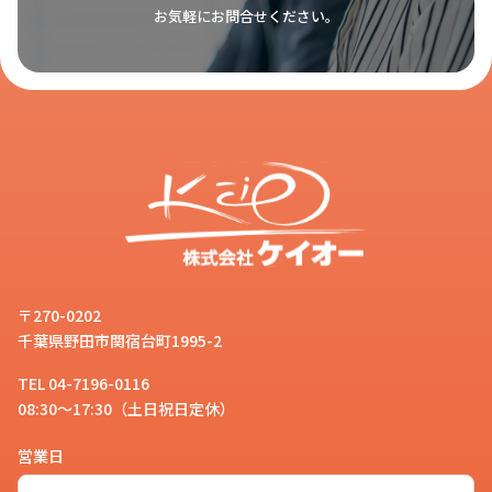
お気軽にお問合せください。
が映えやすい作りになっておりま
す。
定規
の無地販売はありますでしょう
か？
お客様
はい。ケイオーでは15cm・20cm・
〒270-0202
30cmの3サイズの
定規
の無地販売の
千葉県野田市関宿台町1995-2
スタッフ
ご用意がございます。角部分に丸み
TEL 04-7196-0116
をもたせた角丸仕様で手触りもよく
08:30～17:30（土日祝日定休）
安心してお使いいただけます。ま
営業日
た、目盛り部分に斜面がついた書き
やすい仕様ですので、グッズとして