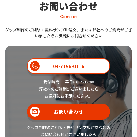
お問い合わせ
す。印刷をしていない無地の状態で
も十分満足いただけるものとなって
Contact
おります。
グッズ制作のご相談・無料サンプル注文、または弊社へのご質問がござ
いましたらお気軽にお問合せください
無地販売の
ペンケース
はどのような
商品でしょうか？
04-7196-0116
お客様
受付時間 ： 平日8:00〜17:00
弊社へのご質問がございましたら
はい。ケイオーの
ペンケース
は柔ら
お気軽にお電話ください。
かくもちもちとした手触りのPUレ
スタッフ
ザー製
ペンケース
です。印刷しやす
お問い合わせ
く作られた商品ですので、お客様ご
自身で写真やイラストをプリント加
グッズ制作のご相談・無料サンプル注文などの
お問い合わせがございましたら
工して販売する場合にも、デザイン