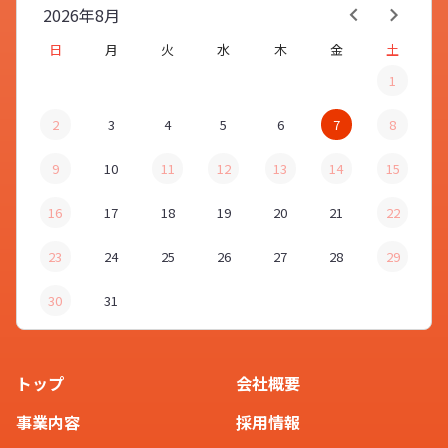
2026年
8月
はもちろん、記念品やノベルティと
日
月
火
水
木
金
土
しても喜ばれる、実用的なアイテム
1
となっております。
2
3
4
5
6
7
8
9
10
11
12
13
14
15
ありがとうございました。
16
17
18
19
20
21
22
お客様
23
24
25
26
27
28
29
30
31
他にもご不明な点などがございまし
たら、お気軽に「
お問い合わせ
」よ
スタッフ
りご連絡くださいませ。
トップ
会社概要
事業内容
採用情報