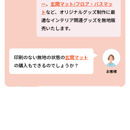
ー
、
玄関マット/フロア・バスマッ
ト
など、オリジナルグッズ制作に最
適なインテリア関連グッズを無地販
売いたします。
印刷のない無地の状態の
玄関マット
の購入もできるのでしょうか？
お客様
はい。ご用意ございます。ケイオー
の玄関マットはふわふわな感触が気
スタッフ
持ち良い
玄関マット/フロア・バス
マット
です。裏面には滑り止め加工
を施し安全面にも配慮した商品で