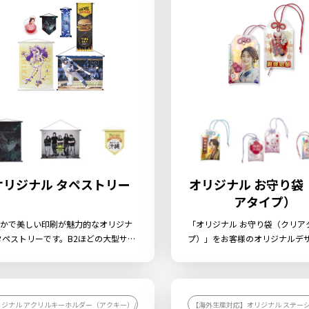
多用途で活用します。表裏全面にフ
ナル設計です。販売に必要な資
ラー印刷が可能で、写真やイラス
揃えておりますので、お客様に
ロゴなどをキレイに表現することが
ンをご入稿いただくだけでオリ
ます。オプションでアクリルチャー
品として販売していただくこと
追加することもできますので、より
す。国内生産で短納期、小ロッ
ジナリティを求める方にオススメで
制作も承っておりますので、お
販売に必要な資材も取り揃えており
相談ください。
ので、お客様にはデザインをご入稿
だくだけでオリジナル商品として販
ていただくことができます。お気軽
相談ください。
オリジナル タペストリー
オリジナル お守り袋
アタイプ）
かで美しい印刷が魅力的なオリジナ
「オリジナル お守り袋（クリア
タペストリーです。B2ほどの大型サイ
プ）」をお客様のオリジナルデ
らカプセルトイに収まるほどの小型
て制作いたします。シンプルな
ズまで、6種類のサイズをご用意して
ア」と、きらびやかに輝く「オ
ます。プリントには昇華転写を採用
の2種類をご用意しております。
いますので、発色が良く、写真やグ
繊細で美しい高品質プリントを
リジナル アクリルキーホルダー（アクキー）/オリジナル キーホルダー/【カスタマイズ対応】オリ
【海外生産対応】オリジナル ステー