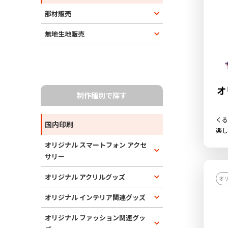
い。
部材販売
無地生地販売
オ
制作種別で探す
くる
国内印刷
楽し
ルキ
オリジナル スマートフォン アクセ
ルデ
サリー
のオ
ホル
オリジナル アクリルグッズ
オ
ル素
施し
オリジナル インテリア関連グッズ
り出
する
オリジナル ファッション関連グッ
には