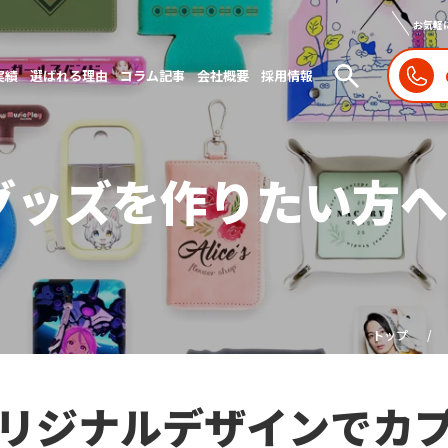
お気軽
実績
選ばれる理由
コラム記事
会社概要
採用情報
グッズを作りたい方へ
トップ
リジナルデザインでカ