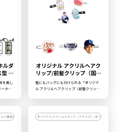
印刷」に
イズは55mm×55mm以内と
しい仕上
80mm×80mm以内の2サイズに対応。表
ます。サ
面の立体感も好みに応じて2種（2層タイ
せて選べ
プ・半立体タイプ）よりお選び頂けま
販売に必要
す。販売に必要な資材も取り揃えており
で、お客
ますので、お客様にはデザインを完成デ
だくだけ
ータにてご入稿いただくだけで、オリジ
ていただ
ナル商品として販売することができま
グッズの
す。お気軽にご相談ください。
もお気軽
ホルダ
オリジナル アクリルヘアク
型 光
リップ/前髪クリップ（国内
）
生産）
体を美し
髪にもバッグにも付けられる「オリジナ
キーホル
ル アクリルヘアクリップ（前髪クリッ
ーホルダ
プ）」をオリジナルデザインで制作いた
デザイン
します。UVインクジェットプリントによ
2段階で
るフルカラー印刷を採用し、写真やイラ
するとデ
スト、繊細なデザインも鮮やかに再現。
作りたい/スポーツチーム応援グッズを作りたい/観光・お土産グッズを作りたい/企業ノベルティを作
ション雑貨/スポーツチーム応援グッズを作りたい/観光・お土産グッズを作りたい/オリジナルのお
オリジナル アクリルスタンド（アクスタ）/オリジナル アクリル雑貨
、鮮やか
透明感のある高品質アクリルに美しいプ
しまし
リントが映える、見た目にも華やかなア
全オリジ
クリルヘアクリップ（前髪クリップ）で