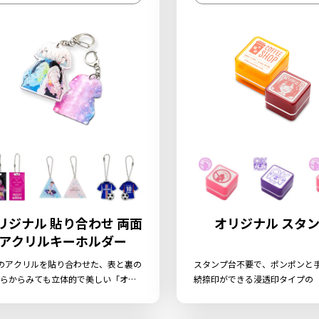
ーションも美しく再現が可能です。
の全面に印刷可能です。また、
は滑らかな手触りのスエード生地を
ガネ結び紐（叶結び紐）はバリ
しています。タペストリーの上下
ン豊かな全9色がございますの
ーランドタイプは上部のみ）は袋縫
ンや用途、ターゲットに合わせ
工を施し、PVC製の軽量なパイプを
いただけます。「お守り袋」の
て紐（ミニタイプはボールチェー
おり、本体は袋状になっていま
をセットした状態で納品させていた
写真やチャーム・マスコット、
ます。壁や窓といった場所に簡単に
いった「中身」をお入れして納
ことができるタペストリーは、幅広
とにもオプションで対応可能で
途や場所で活用いただけるアイテム
ティストのライブ・コンサート
。また、丸めることで非常にコンパ
ト当選を願う「良席祈願」や「
になるため、イベントやライブ会場
願」のお守りや、アニメキャラ
への搬入の負担も少ないのも特徴で
モチーフにした「開運祈願」の
ミニタイプは物販会場でのカプセル
ど、様々なシーンで活躍するオ
を使用した販売にも最適です。販売
グッズが制作できます。販売に
リジナル 貼り合わせ 両面
オリジナル スタ
要な資材も取り揃えておりますの
材も取り揃えておりますので、
アクリルキーホルダー
お客様にはご依頼後にデザインをご
はデザインを入稿していただく
いただくだけでオリジナル商品の制
リジナル商品として販売してい
のアクリルを貼り合わせた、表と裏の
スタンプ台不要で、ポンポンと
可能です。アニメグッズ、スポーツ
とができます。お気軽にご相談
らからみても立体的で美しい「オリ
続捺印ができる浸透印タイプの
ズ、ライブグッズ、観光地のお土産
い。
ル 貼り合わせ 両面アクリルキーホル
ナル スタンプ」を、お客様のオ
った販売用のグッズとしてはもちろ
」を、お客様がお持ちのオリジナル
デザインで制作いたします。本
販促品・ノベルティ、店舗用の備品