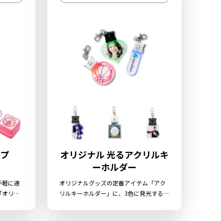
付属のメ
プパーツにはアクリルで制作したプレー
エーショ
トを差し込めるようになっており、差し
で、デザイ
込む向きを変えることで「アクリルスタ
てお選び
ンド」と「アクリルクリップ」を使い分
名前のと
けることができます。アクリルプレート
すので、
はダイカット対応ですので自由な形状・
コインと
サイズにて制作が可能です。クリップパ
品するこ
ーツは大サイズと小サイズの2種類があ
す。アー
り、大サイズには大型のアクリルプレー
のチケッ
トを1枚、小サイズには小型のアクリルプ
神席祈
レートを前後に1枚ずつ差し込んで使用す
クターを
ることを想定しています。小サイズは2枚
お守りな
のアクリルプレートを別々のデザインで
リジナル
制作することもできますので、前側のプ
必要な資
レートにはキャラクターやアーティス
ンプ
オリジナル 光るアクリルキ
お客様に
ト、後ろ側のプレートには背景ビジュア
ーホルダー
だけでオ
ルを印刷することで、立体感のあるアク
ただくこ
リルスタンドやアクリルクリップを制作
手軽に連
オリジナルグッズの定番アイテム「アク
くださ
することができます。 販売に必要な資材
「オリジ
リルキーホルダー」に、3色に発光する
も取り揃えておりますので、お客様には
リジナル
LEDライトがついた「オリジナル 光るア
デザインをご入稿いただくだけでオリジ
体カラー
クリルキーホルダー」です。透明度が高
ナル商品として販売していただくことが