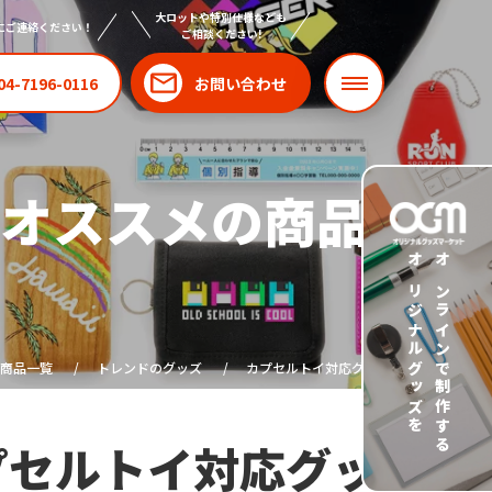
大ロットや特別仕様なども
にご連絡ください！
ご相談ください!
04-7196-0116
お問い合わせ
オススメの商品一
オリジナルグッズを
オンラインで制作する
商品一覧
トレンドのグッズ
カプセルトイ対応グッズを作りたい
プセルトイ対応グッ