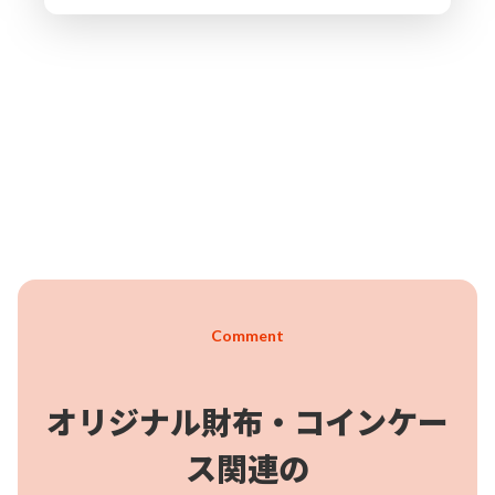
が大きく開くため、中身が取り出しやすくなっています。外側に
はカードポケットを備えていますので、定期券や電子マネーなど
を入れておくことが可能です。また、ストラップやチェーン、キ
ーホルダーなどを取り付けられるDリングがついています。アニ
メグッズ、アーティストグッズなどや記念品・ノベルティグッズ
としてもオススメです。販売に必要な資材も取り揃えております
ので、お客様にはデザインをご入稿いただくだけでオリジナル商
品として販売していただくことができます。国内生産で小ロット
からのOEM製作も承っておりますので、お気軽にご相談くださ
い。
Comment
オリジナル財布・コインケー
ス関連の