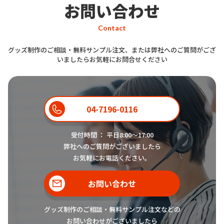
お問い合わせ
Contact
もちろんです。「着せ替え」が可能
な
オリジナル着せ替え長財布
です。
グッズ制作のご相談・無料サンプル注文、または弊社へのご質問がござ
スタッフ
財布本体に着せ替えカバーが付属い
いましたらお気軽にお問合せください
たします。カバーはマグネットで張
り付くタイプで気軽に着せ替えを楽
しめます。財布本体とカバーを別売
04-7196-0116
りにしたり、複数のデザインをセッ
トで販売したりと、今までの財布に
受付時間 ： 平日8:00〜17:00
はない新しい販売の形が作れますの
弊社へのご質問がございましたら
で、非常に注目を集めるアイテムと
お気軽にお電話ください。
なっております。
お問い合わせ
グッズ制作のご相談・無料サンプル注文などの
お問い合わせがございましたら