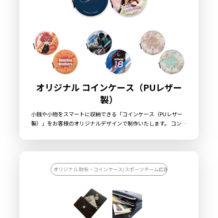
オリジナル コインケース（PUレザー
製）
小銭や小物をスマートに収納できる「コインケース（PUレザー
製）」をお客様のオリジナルデザインで制作いたします。 コンパ
クトで持ち運びやすいPUコインケースは、小銭はもちろん、鍵
やアクセサリー、イヤホンなどの小物収納にも便利な実用アイテ
ムです。高級感のあるPUレザー素材を使用しており、フルカラ
ー印刷でオリジナルデザインを鮮やかに表現できます。使いやす
さとデザイン性を両立した定番グッズのため、キャラクターグッ
オリジナル 財布・コインケース/スポーツチーム応援グッズを作りたい/財
ズやライブグッズ、企業ノベルティなど幅広い用途で展開可能。
コンパクトサイズで配布や販売もしやすく、物販商品としても人
気のアイテムです。 販売に必要な資材も取り揃えておりますの
で、お客様にはデザインを入稿していただくだけでオリジナル商
品として販売していただくことができます。オリジナルグッズの