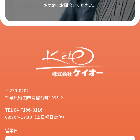
ヴィンテージミニ財布
はどんな商品
お気軽にお問合せください。
ですか？
お客様
はい。しっとりとした手触りの良い
ヌバック調PUレザーを使用した高
スタッフ
級感のある
ヴィンテージミニ財布
で
す。必要最低限のものをしっかり分
けて収納できますので、キャッシュ
レス時代にもぴったりのお財布とな
〒270-0202
っております。
千葉県野田市関宿台町1995-2
TEL 04-7196-0116
08:30～17:30（土日祝日定休）
営業日
ありがとうございました。