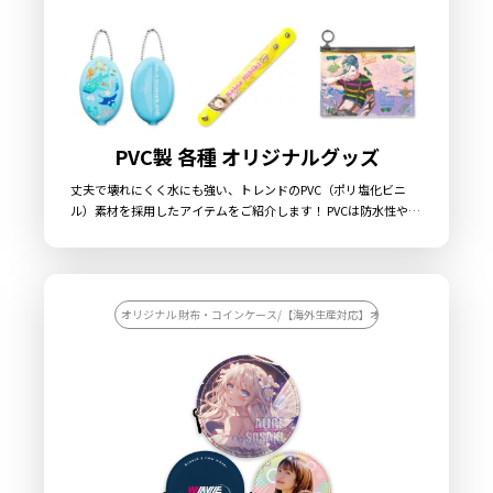
PVC製 各種 オリジナルグッズ
丈夫で壊れにくく水にも強い、トレンドのPVC（ポリ塩化ビニ
ル）素材を採用したアイテムをご紹介します！ PVCは防水性や耐
久性に優れていることからオリジナルグッズやノベルティグッズ
としても最適です。柔らかな素材のため手触りが良く、落下や衝
撃にも強いので、アニメグッズやアーティストグッズ、スポーツ
チームの応援グッズや企業ノベルティ、お土産グッズや同人グッ
ズなどの様々なシーンに適したオリジナルグッズを制作すること
オリジナル 財布・コインケース/【海外生産対応】オリジナル 財布・コイ
ができます。 販売に必要な資材も取り揃えておりますので、お客
様にはデザインをご入稿いただくだけでオリジナル商品の制作が
可能です。お気軽にご相談ください。