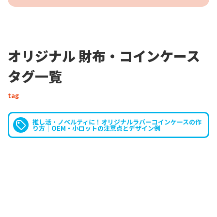
はい。ご用意ございます。
コインケ
ース
、
ファスナー付きミニ財布
、
着
オリジナル 財布・コインケース
スタッフ
せ替え財布
、
ミニウォレット
など多
タグ一覧
数種類がございまして、お客様のオ
リジナルデザインでOEM製作でき
tag
ます。ショップやブランドのオリジ
ナルグッズや企業の販促品・ノベル
推し活・ノベルティに！オリジナルラバーコインケースの作
ティグッズにも最適です。
り方｜OEM・小ロットの注意点とデザイン例
着せ替え長財布
について教えてもら
えますか？
お客様