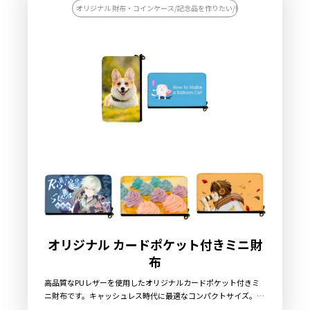
す。シンプルなロゴなどをいれて販促品はもちろん記念品、ノベ
オリジナル 財布・コインケース/記念品を作りたい/財布カテゴリページ
ルティ、アパレル商品としてもオススメです。販売に必要な資材
も取り揃えておりますので、お客様にはデザインをご入稿いただ
くだけでオリジナル商品として販売していただくことができま
す。国内生産で小ロットからのOEM製作も承っておりますので、
お気軽にご相談ください。
オリジナル カードポケット付きミニ財
布
高品質なPUレザーを使用したオリジナルカードポケット付きミ
ニ財布です。キャッシュレス時代に最適なコンパクトサイズ。無
駄を削ぎ落としたシンプルなデザインですが、ファスナー開閉部