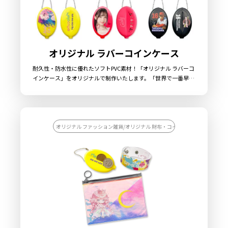
オリジナル ラバーコインケース
耐久性・防水性に優れたソフトPVC素材！「オリジナル ラバーコ
インケース」をオリジナルで制作いたします。「世界で一番早く
コインが取り出せる！」というキャッチフレーズのもと1951年
の誕生以来、世界中で愛されるラバーコインケース。手に収まり
が良くスタイリッシュで持ち運びしやすい形状が魅力的です。全
19色の豊富なカラーラインナップの本体に、オリジナルのデザイ
ンをフルカラーで印刷することができます。コンパクトで軽量＆
オリジナル ファッション雑貨/オリジナル 財布・コインケース/オリジナル
日常使いに最適で、イベント配布や物販、販促キャンペーンにも
ぴったりです。販売に必要な資材も取り揃えておりますので、お
客様にはデザインをご入稿いただくだけでオリジナル商品として
販売していただくことができます。オリジナルグッズの制作や
OEMをご検討中の業者様もお気軽にご相談ください。