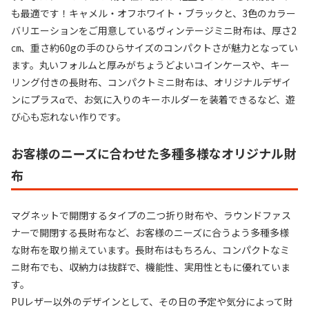
も最適です！キャメル・オフホワイト・ブラックと、3色のカラー
バリエーションをご用意しているヴィンテージミニ財布は、厚さ2
㎝、重さ約60gの手のひらサイズのコンパクトさが魅力となってい
ます。丸いフォルムと厚みがちょうどよいコインケースや、キー
リング付きの長財布、コンパクトミニ財布は、オリジナルデザイ
ンにプラスαで、お気に入りのキーホルダーを装着できるなど、遊
び心も忘れない作りです。
お客様のニーズに合わせた多種多様なオリジナル財
布
マグネットで開閉するタイプの二つ折り財布や、ラウンドファス
ナーで開閉する長財布など、お客様のニーズに合うよう多種多様
な財布を取り揃えています。長財布はもちろん、コンパクトなミ
ニ財布でも、収納力は抜群で、機能性、実用性ともに優れていま
す。
PUレザー以外のデザインとして、その日の予定や気分によって財