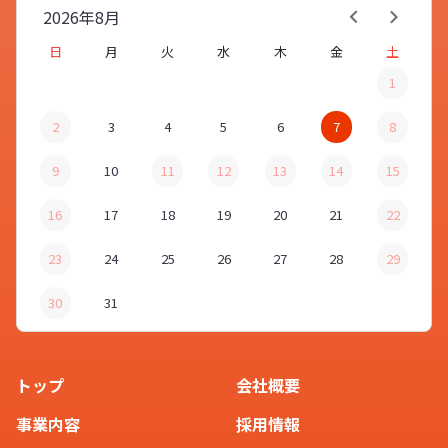
2026年
8月
お客様
日
月
火
水
木
金
土
1
他にもご不明な点などがございまし
2
3
4
5
6
7
8
たら、お気軽に「
お問い合わせ
」よ
スタッフ
りご連絡くださいませ。
9
10
11
12
13
14
15
16
17
18
19
20
21
22
23
24
25
26
27
28
29
30
31
トップ
会社概要
事業内容
採用情報