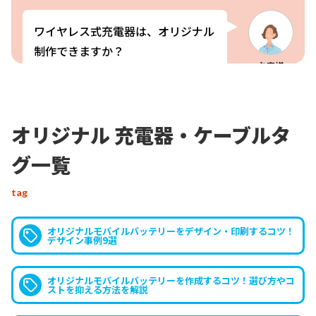
ワイヤレス式充電器は、オリジナル
制作できますか？
お客様
はい、「
QI対応ワイヤレス充電器
」
オリジナル 充電器・ケーブルタ
と「
スタンド式ワイヤレス充電器
」
グ一覧
スタッフ
が制作できます。お客様がお持ちの
オリジナルのデザインを、高品質の
tag
フルカラーUVインクジェット印刷
でご提供いたします。
オリジナルモバイルバッテリーをデザイン・印刷するコツ！
デザイン事例9選
オリジナルモバイルバッテリーを作成するコツ！選び方やコ
ストを抑える方法を解説
オリジナル 充電器・ケーブル「
Qi