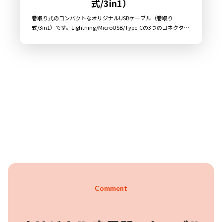
式/3in1）
巻取り式のコンパクトなオリジナルUSBケーブル（巻取り
式/3in1）です。Lightning/MicroUSB/Type-Cの3つのコネクタを
備えた「3in1」USBケーブルですので、これ一つで様々な機器に
対応することが可能です。ケーブル巻取り式ですので嵩張らず、
コンパクトなサイズで持ち運びが苦になりません。丸形で可愛ら
しいデザインですので、エンドユーザー様への訴求力も高いアイ
テムとなっております。販売に必要な資材も取り揃えております
ので、お客様にはデザインをご入稿いただくだけでオリジナル商
品として販売していただくことができます。国内生産で小ロット
からの製作も承っておりますので、お気軽にご相談ください。
Comment