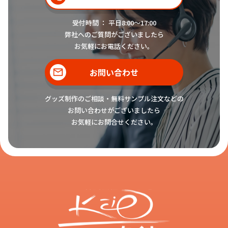
受付時間 ： 平日8:00〜17:00
オリジナル 充電器・ケーブル「
ス
弊社へのご質問がございましたら
タンド式ワイヤレス充電器
」につい
お気軽にお電話ください。
お客様
ても教えてください。
お問い合わせ
グッズ制作のご相談・無料サンプル注文などの
はい。オリジナル 充電器・ケーブ
お問い合わせがございましたら
ル「
スタンド式ワイヤレス充電器
」
お気軽にお問合せください。
スタッフ
は、折りたたみ可能でコンパクトに
携帯ができるオリジナル スタンド
式ワイヤレス充電器です。Qi規格対
応のスマートフォンであれば、機種
やメーカーを問わずにご使用いただ
けますので、多くのお客様をターゲ
ットとすることができ、オリジナル