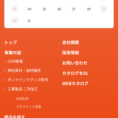
23
24
25
26
27
28
29
30
31
オリジナル 充電器・ケーブル
「
USB-ACアダプタ
」について教え
お客様
てください。
トップ
会社概要
事業内容
採用情報
OEM事業
お問い合わせ
はい。ケイオーのオリジナル 充電
無地素材・部材販売
カタログをDL
器・ケーブル「
USB-ACアダプタ
」
オンラインでグッズ制作
スタッフ
はコンパクト設計で持ち運びに適し
WEBカタログ
ていますので、コンセントが使用可
工業製品 二次加工
能なカフェやコワーキングスペース
水圧転写
などで慌てず充電できます。USBポ
プラスチック塗装
ートが2つ搭載していますので、仕
商品を探す