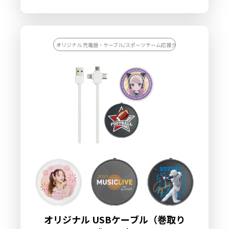
はコンビニなどでも気軽に手に入るようになり、日常生活に欠か
せないアイテムとなってきました。コンセントがなくても充電が
できる便利なモバイルバッテリーなので、ひとつ持っていると安
心なアイテムです。ケイオーの高品質プリントでオリジナルのモ
バイルバッテリー5000mAhを製作すれば、企業さまのOEM商品
オリジナル 充電器・ケーブル/スポーツチーム応援グッズを作りたい/記念
として販売も可能です。企業のロゴやプリントを施すことで価値
もあがり、PR効果も抜群！販促にも一役買うことでしょう。国内
生産で小ロットからの製作も承っておりますので、お気軽にご相
談ください。
オリジナル USBケーブル（巻取り