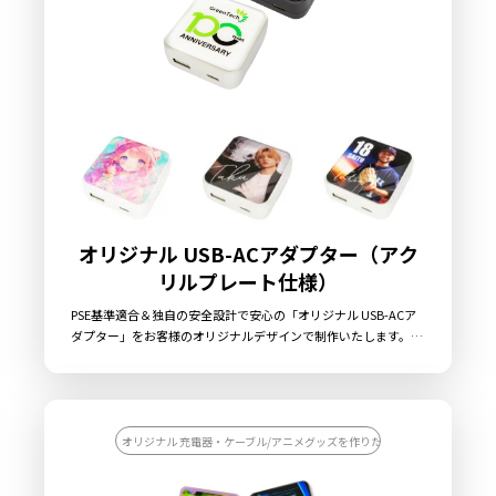
オリジナル USB-ACアダプター（アク
リルプレート仕様）
PSE基準適合＆独自の安全設計で安心の「オリジナル USB-ACア
ダプター」をお客様のオリジナルデザインで制作いたします。
USB-ACアダプター本体前面のアクリルプレートに、美しいフル
カラー印刷による全面プリントが可能です。透明なアクリル透明
板の裏側から印刷しますので、表面はガラス状の質感によるクリ
アーで美しい光沢と立体感があり、デザインを精密に表現するこ
とが可能です。また、印刷面の傷や剥がれを防ぐ効果もありま
オリジナル 充電器・ケーブル/アニメグッズを作りたい/アーティストのラ
す。もちろんPSE（電気用品安全法）特定電気用品の安全適合製
品で、加えて異常電流・電圧を感知した場合には、自動遮断する