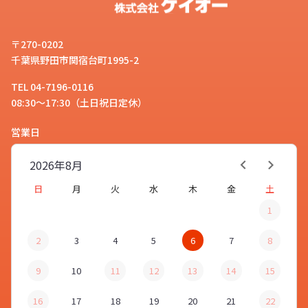
グッズとして展開しやすいオリジナ
ル 充電器・ケーブルです。
〒270-0202
千葉県野田市関宿台町1995-2
TEL 04-7196-0116
08:30～17:30（土日祝日定休）
ケーブルやアダプタもオリジナルで
作れますか？
営業日
お客様
2026年
8月
日
月
火
水
木
金
土
はい。USBポートを2基搭載した
1
「
USB-ACアダプタ
」や、丸型で可
スタッフ
愛らしい「
USBケーブル（巻取り
2
3
4
5
6
7
8
式/3in1）
」を、デザインを入稿い
9
10
11
12
13
14
15
ただくだけでオリジナルで制作が可
能です。
16
17
18
19
20
21
22