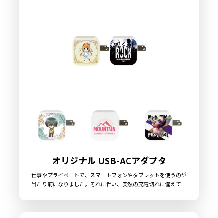
トの2ポートを搭載しています。もちろんPSE（電気用品安全法）
基準適合製品で、加えて各種「安全機能」搭載＆耐衝撃設計。検
査も製造工場でのチェックに加え、自社工場での独自検査を全数
に実施。安心・安全・美しいデザインが揃ったケイオーのモバイ
ルバッテリーは、他社製品とは一線を画す信頼の一品です。専用
のブリスターパッケージなど、販売に必要な資材も取り揃えてお
りますので、お客様にはデザインをご入稿いただくだけで、オリ
ジナル商品として販売することができます。お気軽にご相談くだ
さい。
オリジナル USB-ACアダプタ
仕事やプライベートで、スマートフォンやタブレットを使うのが
当たり前になりました。それに伴い、突然の充電切れに備えて
USB-ACアダプタを持ち歩く人も増え、USB-ACアダプタの需要は
高まっています。ケイオーのオリジナルUSB-ACアダプタはコン
パクト設計なので、持ち運びが便利！充電が切れそうなときは、