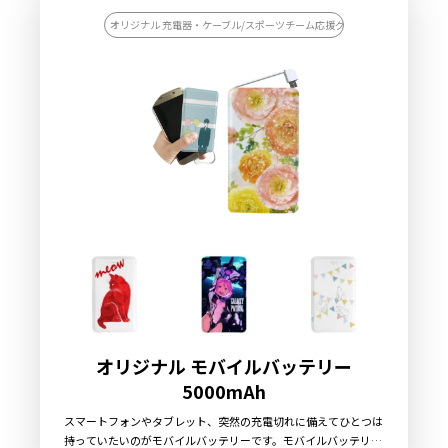
コンセントが使用可能なカフェやコワーキングスペースなどで慌
てず充電できます。USBポートが2つ搭載しているので、仕事中
オリジナル 充電器・ケーブル/スポーツチーム応援グッズを作りたい/記念
のデスクで同僚とシェアして使用することも可能です。ひとつ持
っていると便利なグッズなので、OEM商品として販売するのは
もちろん、企業さまの開店記念や周年記念などノベルティグッズ
としてもおすすめです。国内生産で小ロットからの製作も承って
おりますので、お気軽にご相談ください。
オリジナル モバイルバッテリー
5000mAh
スマートフォンやタブレット、突然の充電切れに備えてひとつは
持っていたいのがモバイルバッテリーです。モバイルバッテリー