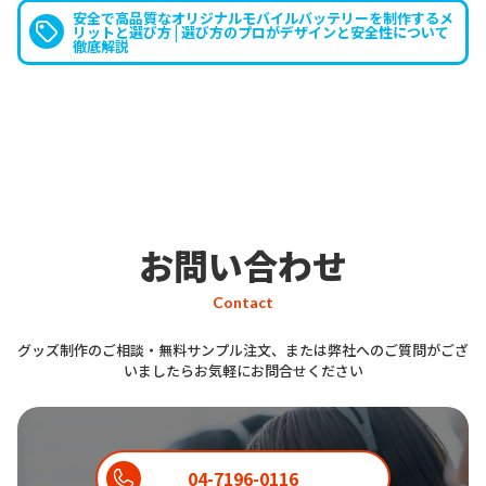
対応ワイヤレス充電器
」について教
安全で高品質なオリジナルモバイルバッテリーを制作するメ
リットと選び方 | 選び方のプロがデザインと安全性について
お客様
えてください。
徹底解説
はい。オリジナル 充電器・ケーブ
ル「
Qi対応ワイヤレス充電器
」は、
スタッフ
Qi規格対応スマホをそのまま置くだ
けで充電が開始されるワイヤレス充
お問い合わせ
電器です。本体に内蔵されたLEDラ
イトで、充電中などの状態がわかる
Contact
ようになっています。直径わずか
グッズ制作のご相談・無料サンプル注文、または弊社へのご質問がござ
10cm、重量約105gと持ち運びにも
いましたらお気軽にお問合せください
便利な軽量設計のオリジナル 充電
器・ケーブルです。
04-7196-0116