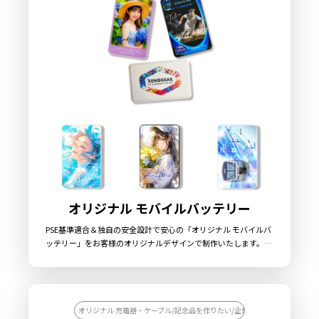
安全性を考慮したケイオーオリジナル設計のUSB充電器です。
USB Type-AとType-Cの2ポートを搭載し同時充電にも対応。ス
イングプラグを採用していますので、コンパクトで持ち運びやす
いのも特徴です。専用パッケージなど、販売に必要な資材も取り
揃えておりますので、お客様にはデザインをご入稿いただくだけ
で、オリジナル商品として販売することができます。お気軽にご
相談ください。
オリジナル モバイルバッテリー
PSE基準適合＆独自の安全設計で安心の「オリジナル モバイルバ
ッテリー」をお客様のオリジナルデザインで制作いたします。モ
バイルバッテリー本体前面のパネル部分に、美しいフルカラー印
刷による全面プリントが可能で、印刷面は美しい光沢と高級感が
あるアクリルと、マットな質感のポリカABS（PC-ABS）の2種類
よりお選びいただけます。バッテリーの容量は5,000mAhの大容
量で、出力用のUSB TypeAポートと入出力兼用のUSB TypeCポー
オリジナル 充電器・ケーブル/記念品を作りたい/企業ノベルティを作りた