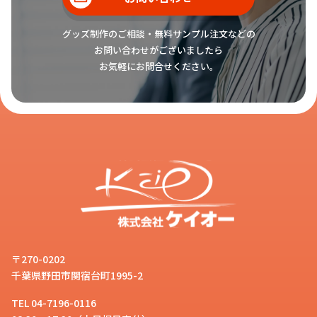
んですか？
お客様
グッズ制作のご相談・無料サンプル注文などの
お問い合わせがございましたら
お気軽にお問合せください。
はい。AirPods（第1世代/第2世
代）・AirPods Pro（第1世代）・
スタッフ
AirPods（第3世代）・
AirPodsPro（第2世代）のそれぞれ
に対応したオリジナル スマホ雑貨
「
オリジナルAirPodsケース
」を制
作いただけます。ポリカーボネート
仕様のハードタイプ、TPU仕様のソ
フトタイプがあり、ハードタイプは
クリアの他にもホワイトとブラック
〒270-0202
のカラーをお選びいただけます。
千葉県野田市関宿台町1995-2
TEL 04-7196-0116