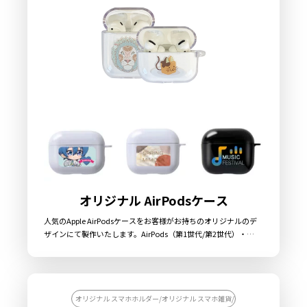
ドを複数種類ご用意することもできますので、着せ替えを気軽に
楽しめるのも特徴です。高品質なUVインクジェットフルカラー
でプリントしますので、こだわりのデザインも細部まで表現でき
ます。アニメやゲームの公式グッズ、プロスポーツ公式グッズ、
アイドルやアーティストのツアーグッズや、観光地のキャラグッ
ズなどにも最適です。販売に必要な資材も取り揃えておりますの
で、お客様にはデザインを入稿していただくだけでオリジナル商
品として販売していただくことができます。お気軽にご相談くだ
さい。
オリジナル AirPodsケース
人気のApple AirPodsケースをお客様がお持ちのオリジナルのデ
ザインにて製作いたします。AirPods（第1世代/第2世代）・
AirPods Pro（第1世代）・AirPods（第3世代）・AirPodsPro（第
2世代）のそれぞれに対応したケースをご用意しております。オ
リジナルAirPodsケースには、ポリカーボネート仕様のハードタ
イプ、TPU仕様のソフトタイプがあり、ハードタイプはクリアの
他にもホワイトとブラックのカラーをお選びいただけます。
オリジナル スマホホルダー/オリジナル スマホ雑貨/オリジナル ポーチ/