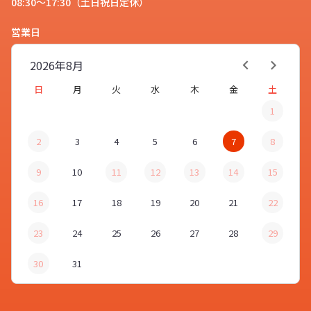
08:30～17:30（土日祝日定休）
営業日
オリジナル スマホ雑貨「
AirPodsケ
ース
」について詳しく知りたいで
2026年
8月
お客様
す。
日
月
火
水
木
金
土
1
2
3
4
5
6
7
8
はい。オリジナル スマホ雑貨
「
AirPodsケース
」は、各機種にあ
9
10
11
12
13
14
15
スタッフ
わせて設計されていますので、それ
ぞれにしっかりとフィットしてホコ
16
17
18
19
20
21
22
リや汚れから守ってくれるだけでな
23
24
25
26
27
28
29
く、充電用の穴やストラップホール
などの本体が持つ機能の邪魔をしま
30
31
せん。素材は、手に馴染み柔らかく
耐久性のあるTPUと、透明度が高く