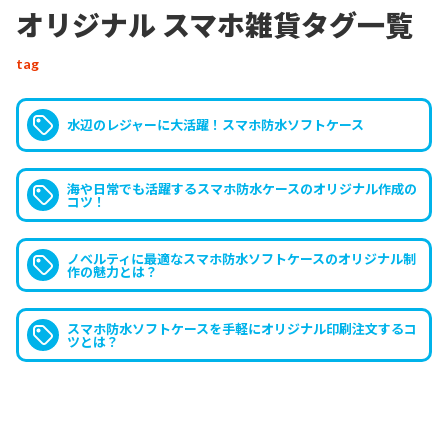
「
スマホ防水ソフトケース
」が制作
オリジナル スマホ雑貨タグ一覧
できます。ストラップとセットで全
7色のカラーラインナップをご用意
tag
しております。お客様がお持ちのオ
リジナルのデザインを、高品質のフ
水辺のレジャーに大活躍！スマホ防水ソフトケース
ルカラーUVインクジェット印刷で
ご提供いたします。
海や日常でも活躍するスマホ防水ケースのオリジナル作成の
コツ！
ノベルティに最適なスマホ防水ソフトケースのオリジナル制
作の魅力とは？
オリジナル スマホ雑貨「
スマホ防
水ソフトケース
」について詳しく知
スマホ防水ソフトケースを手軽にオリジナル印刷注文するコ
お客様
ツとは？
りたいです。
はい。オリジナル スマホ雑貨「
ス