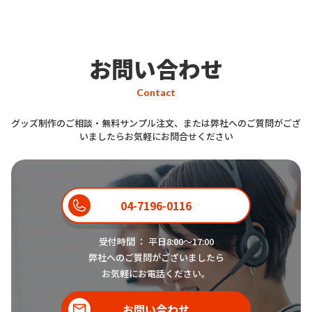
マホ防水ソフトケース
」は、防水レ
スタッフ
ベル最高水準「IPX8」を取得したオ
リジナル
スマホ防水ソフトケース
お問い合わせ
です。スマートフォンを防水ソフト
Contact
ケースに入れたまま操作が可能で
す。透明度の高いクリアなケースで
グッズ制作のご相談・無料サンプル注文、または弊社へのご質問がござ
すので撮影もバッチリです。カラー
いましたらお気軽にお問合せください
ラインナップは全部で7色。日常で
もレジャーシーンでも活躍すること
間違い無しのオリジナル スマホ雑
04-7196-0116
貨です。
受付時間 ： 平日8:00〜17:00
弊社へのご質問がございましたら
お気軽にお電話ください。
オリジナルAirPodsケース
も作れる
お問い合わせ