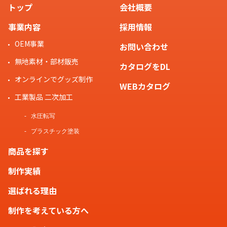
衝撃に強いポリカーボネート
トップ
会社概要
（PC）の2種類をご用意しており、
事業内容
採用情報
デザインの幅がさらに広がるオリジ
OEM事業
お問い合わせ
ナル スマホ雑貨です。
無地素材・部材販売
カタログをDL
オンラインでグッズ制作
WEBカタログ
工業製品 二次加工
オリジナル スマホ雑貨は大ロット
水圧転写
での注文は可能ですか？
お客様
プラスチック塗装
商品を探す
制作実績
はい。オリジナル スマホ雑貨は大
ロットにも対応可能です。大ロット
選ばれる理由
スタッフ
のご注文は大幅に価格をおさえるこ
制作を考えている方へ
とも可能ですので、お気軽に
お問い