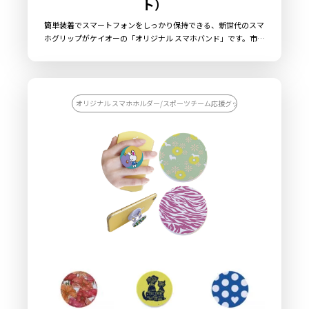
ト）
簡単装着でスマートフォンをしっかり保持できる、新世代のスマ
ホグリップがケイオーの「オリジナル スマホバンド」です。市販
のスマホケースの構造を利用して装着しますので、iPhoneや
Androidの様々な機種に対応が可能となっております。ハンドス
トラップのようにバンドに指を通すことで端末が持ちやすく、片
手での操作も容易になります。また、丸カンが装備されています
ので、ショルダーストラップやキーホルダーなどを取り付けるこ
オリジナル スマホホルダー/スポーツチーム応援グッズを作りたい/団体用
ともできます。従来のフィンガーリング等と比較して非常に薄型
でかさ張らず携帯し易いのも特徴です。バンドの強度も第三者機
関にて試験を行っておりますので安心してご使用いただけます。
アニメキャラクターやミュージシャン・アイドル、スポーツ選手
のグッズに最適で、ファンの推し活をより盛り上げることができ
るアイテムです！販売に必要な資材も取り揃えておりますので、
お客様にはデザインを入稿していただくだけでオリジナル商品と
して販売していただくことができます。国内生産で小ロットから
の製作も承っておりますので、お気軽にご相談ください。