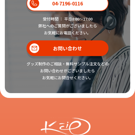
す。
04-7196-0116
受付時間 ： 平日8:00〜17:00
弊社へのご質問がございましたら
お気軽にお電話ください。
オリジナルの
スマホグリップ
を作り
たいです。
お問い合わせ
お客様
グッズ制作のご相談・無料サンプル注文などの
お問い合わせがございましたら
スマホグリップに直接印刷をする
お気軽にお問合せください。
「
オリジナルスマホグリップ
」とア
スタッフ
クリルパーツ付きの「
オリジナルア
クリルスマホグリップ
」をお作りい
ただけます。どちらも高品質のイン
クジェット印刷で、アクリルパーツ
はダイカットにも対応可能です。