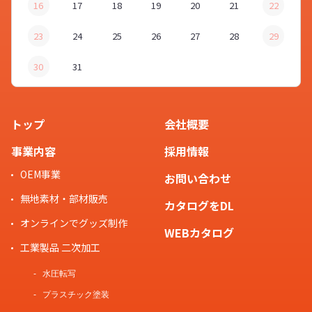
16
17
18
19
20
21
22
23
24
25
26
27
28
29
人気の
スマホリング
をオリジナルデ
30
31
ザインで作れますか？
お客様
トップ
会社概要
はい。
スマホリング
は定番の「スク
事業内容
採用情報
エア型」の他、「ラウンド型」「ハ
OEM事業
お問い合わせ
スタッフ
ート型」「大判型」「Tシャツ/ユニ
無地素材・部材販売
フォーム型」と多様な形状をご用意
カタログをDL
しておりますので、デザインにあわ
オンラインでグッズ制作
WEBカタログ
せた制作が可能です。スポーツチー
工業製品 二次加工
ムの公式グッズや、アーティストの
水圧転写
ライブグッズなどにもおすすめで
プラスチック塗装
す。