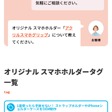
気軽にご相談ください。
オリジナル スマホホルダー「
アク
リルスマホグリップ
」について教え
お客様
てください。
はい。オリジナル スマホホルダー
オリジナル スマホホルダータグ
「
アクリルスマホグリップ
」は、ス
スタッフ
一覧
マートフォンをしっかりホールドで
きる、ポップアップ式のアクリルス
tag
マホグリップです。オリジナルデザ
インでの、アニメグッズやゲームグ
1度使ったら手放せない！ ストラップホルダーやiPhoneシ
ッズ、アーティストグッズなどで手
ョルダーケースをOEM制作