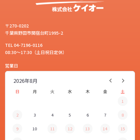
〒270-0202
スマホホルダー「
スマホリング
」に
千葉県野田市関宿台町1995-2
ついて教えてください。
お客様
TEL 04-7196-0116
08:30～17:30（土日祝日定休）
営業日
はい。スマホホルダー「
スマホリン
グ
」は、リング部分に指を通して使
2026年
8月
スタッフ
うスマホホルダーです。リング部分
日
月
火
水
木
金
土
を360度回転、180度スイングさせ
1
てお好みの角度にカスタムできるの
で、リングだけでなくスマホスタン
2
3
4
5
6
7
8
ドとしても使える人気のスマホホル
ダーです。
9
10
11
12
13
14
15