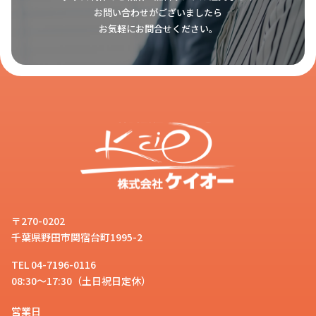
夫ですか？
お問い合わせがございましたら
お客様
お気軽にお問合せください。
ケイオーでは
長年取引のある信頼で
きる海外工場と提携しています
。さ
スタッフ
らに日本側でサンプル確認や現地品
質管理スタッフによる検品を徹底し
ており、量産前にお客様にも現物サ
ンプルをご確認いただくことも可能
ですので安心してご依頼ください。
ご不明な点は、
専門の担当スタッフ
〒270-0202
が丁寧に対応いたします
のでお気軽
千葉県野田市関宿台町1995-2
にお問い合わせください。
TEL 04-7196-0116
08:30～17:30（土日祝日定休）
海外生産キーホルダーにはどんな素
営業日