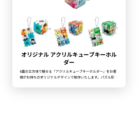
オリジナルキーホルダー制作は、単なる物作りにとどまりませ
ん。そこには
「想い」や「こだわり」をカタチにする力
がありま
す。たとえば、自分の描いたイラストをオリジナルグッズにした
り、チームのロゴをオリジナルデザインで展開したり。特にアク
リルを使ったキーホルダーは、透明感が美しくオリジナルデザイ
ンを引き立てます。制作の現場では、アクリルカットの精度やオ
リジナル印刷の色味を何度も調整し、理想のキーホルダーに近づ
オリジナル アクリルキューブキーホル
けます。オリジナルキーホルダー制作は、企業で制作しても個人
ダー
で制作しても、それぞれが特別なモノ作りです。大量生産のイメ
6面の立方体で魅せる「アクリルキューブキーホルダー」をお客
ージが強い海外生産でも、オリジナルの良さを引き出す制作は可
様がお持ちのオリジナルデザインで制作いたします。パズル形状
能です。だからこそ、素材感やキーホルダーのパーツ、制作の進
の6枚のアクリルパネルを互いにはめ込むことで立方体を構成し
め方にこだわり抜きましょう。
ますので、パネルの配置は自由に組み替えることが可能です。ま
た、透明度の高い高品質アクリルに、高精細プリンターで印刷を
施すので繊細なデザインも鮮明に再現できます。従来のアクリル
オリジナルキーホルダー制作の現場レポート
キーホルダーに比べて存在感があり、非常に目を引くアイテムで
す。販売に必要な資材も取り揃えておりますので、お客様にはデ
ザインをご入稿いただくだけでオリジナル商品として販売してい
ただくことができます。お気軽にご相談ください。
実際のオリジナルキーホルダー制作現場では、どんなことが行わ
れているのでしょうか。例えばアクリル素材を使ったオリジナル