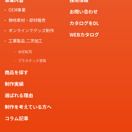
OEM事業
お問い合わせ
ノベルティとして配布する場合、
タ
無地素材・部材販売
カタログをDL
ーゲット層に合ったデザイン・機能
オンラインでグッズ制作
スタッフ
性が重要です
。たとえば、若年層向
WEBカタログ
けなら可愛いラバー素材、ビジネス
工業製品 二次加工
層向けなら高級感のある金属や革が
水圧転写
おすすめです。また、配布シーン・
プラスチック塗装
予算に応じて台紙や個包装の提案も
商品を探す
できますので、お気軽にご相談くだ
さい。
制作実績
選ばれる理由
制作を考えている方へ
海外生産でのコスト削減以外のメリ
ットは何ですか？
コラム記事
お客様