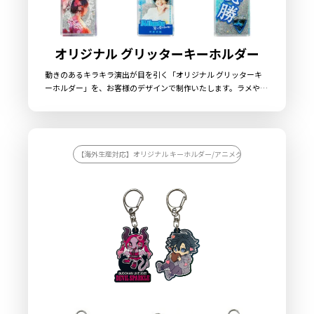
海外生産はどうしても輸送時間がかかるので、スケジュールには
オリジナル グリッターキーホルダー
余裕を持つほうが安心です。デザイン決定からサンプル作成、量
産、輸送、検品、納品などの
スケジュールを担当者としっかり確
動きのあるキラキラ演出が目を引く「オリジナル グリッターキ
ーホルダー」を、お客様のデザインで制作いたします。ラメやフ
認をしておきましょう
。特に年末年始や、大型イベント前などは
レークの輝きが特徴で、揺れるたびに異なる表情を見せる様子
工場の生産ラインも大混雑、納期が遅れるリスクが跳ね上がって
は、まるでスノードームのように楽しく幻想的です。形状はお好
しまいます。早め早めの行動と、こまめな進捗確認が大切です。
みに応じて、八角形型とお守り型の2種類からお選びいただけま
す。各形状ごとに8色のカラーラインナップをご用意。バッグや
また、予備日を確保したスケジュールを組むことで、ちょっとし
ポーチに付けて持ち歩くだけで、見るたびに気分が上がる癒しの
【海外生産対応】オリジナル キーホルダー/アニメグッズを作りたい/アー
た遅延にも慌てず対応できます。さらに大事なのが輸送方法の確
アイテムです。ライブグッズやアニメグッズ、イベント記念品、
認。急ぎの場合は航空便を使うケースもありますが、費用は倍以
OEM製品としても幅広く人気を集めています。販売に必要な資材
上になることも。
国内生産との違いやリスクをきちんと説明して
も取り揃えておりますので、お客様にはデザインを入稿していた
だくだけでオリジナル商品として販売していただくことができま
くれる制作会社を選ぶと安心
です。
す。お気軽にご相談ください。
パートナー選びで8割決まる！？
海外生産を成功させるかどうかは、「どこに頼むか」で決まると