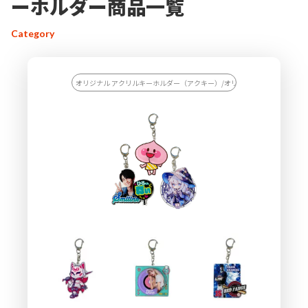
ーホルダー商品一覧
「海外生産って安いけど大丈夫？」そんな声もよく聞きますが、
実は
コストだけじゃなくデザインの自由度がめちゃくちゃ高い
の
Category
が魅力なんです。国内だと予算オーバーしがちな立体成型や、細
かいカット、メタリック仕上げ、回転や光るギミック付き…そん
なこだわり仕様も、海外生産なら実現しやすい！人件費や材料費
オリジナル アクリルキーホルダー（アクキー）/オリジナル キーホルダー
が抑えられる分、特に
大ロットでは単価がグッと下がります
。さ
らに、工場によっては自社開発の特殊加工技術を持っていて、国
内ではできない表現に挑戦できる場合もあります。もちろん輸送
費や関税、納期管理などの課題もあるけど、それを含めても魅力
は十分。最近ではSDGsに配慮した再生素材の提案や、エコ包装な
どの対応をしてくれる工場もありますし、ぬい活に人気の
ぬいぐ
るみキーホルダー
など、時代に合ったモノづくりができるのも海
外生産ならでは。自分だけのオリジナルを作りたいなら、海外生
産は強力な選択肢です。
デザインの決め
手
はここが肝心！