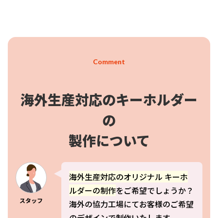
キーホルダーの場合、まずはオリジナルデザインをUVプリント
し、さらにアクリルの板をレーザーカットします。制作工程で
は、微細なズレやインクののり具合を確認し、必要なら再制作し
ます。現場スタッフは、オリジナルのイメージがしっかり再現さ
れているか、サンプルをチェックします。制作には時間も手間も
Comment
かかりますが、その分、完成したときの達成感は大きいです。海
外工場でもオリジナルキーホルダー制作のノウハウは日々進化し
ており、アクリル以外にもレザーやPVC素材でのオリジナル制作に
海外生産対応のキーホルダー
対応できるところも増えています。
の
オリジナルキーホルダー制作をもっと楽しむヒント
製作について
オリジナルキーホルダー制作は、依頼する側の楽しみ方次第でよ
海外生産対応のオリジナル キーホ
り充実します。例えば、グッズのデザインだけでなくパッケージ
ルダーの制作
をご希望でしょうか？
にもオリジナル性を出してみませんか？オリジナル台紙や個包装
スタッフ
海外の協力工場にてお客様のご希望
を用意すれば、より完成度の高いキーホルダー制作が可能です。
また、複数のオリジナルデザインを一度に制作して、シリーズ展
のデザインで制作いたします