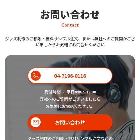
お問い合わせ
制作する上で注意しておくべき点は
何ですか？
Contact
お客様
グッズ制作のご相談・無料サンプル注文、または弊社へのご質問がござ
いましたらお気軽にお問合せください
まず
著作権や肖像権を侵害していな
いかの確認に注意が必要
です。ま
スタッフ
た、色味はPantone指定などで伝え
04-7196-0116
ると正確性が増します。
納期やロッ
ト、仕上がりイメージの擦り合わせ
受付時間 ： 平日8:00〜17:00
も重要ですので打ち合わせ段階でし
弊社へのご質問がございましたら
っかり確認します
。
お気軽にお電話ください。
お問い合わせ
海外生産キーホルダーの品質は大丈
グッズ制作のご相談・無料サンプル注文などの