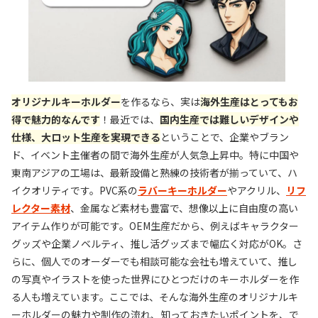
オリジナルキーホルダー
を作るなら、実は
海外生産はとってもお
得で魅力的なんです
！最近では、
国内生産では難しいデザインや
仕様、大ロット生産を実現できる
ということで、企業やブラン
ド、イベント主催者の間で海外生産が人気急上昇中。特に中国や
東南アジアの工場は、最新設備と熟練の技術者が揃っていて、ハ
イクオリティです。PVC系の
ラバーキーホルダー
やアクリル、
リフ
レクター素材
、金属など素材も豊富で、想像以上に自由度の高い
アイテム作りが可能です。OEM生産だから、例えばキャラクター
グッズや企業ノベルティ、推し活グッズまで幅広く対応がOK。さ
らに、個人でのオーダーでも相談可能な会社も増えていて、推し
の写真やイラストを使った世界にひとつだけのキーホルダーを作
る人も増えています。ここでは、そんな海外生産のオリジナルキ
ーホルダーの魅力や制作の流れ、知っておきたいポイントを、で