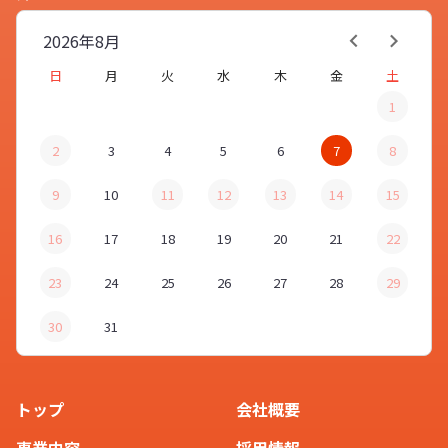
材がありますか？
2026年
8月
お客様
日
月
火
水
木
金
土
1
PVC（ソフトビニール）、アクリ
ル、ラバー、PUなどさまざまござ
2
3
4
5
6
7
8
スタッフ
います。
フルオーダーにも対応して
9
10
11
12
13
14
15
おりますので、ご希望のデザインや
イメージをお聞かせください
。用途
16
17
18
19
20
21
22
に最適な素材をご提案させていただ
23
24
25
26
27
28
29
きます。
30
31
企業ノベルティ用に作るときのポイ
ントはありますか？
トップ
会社概要
お客様
事業内容
採用情報