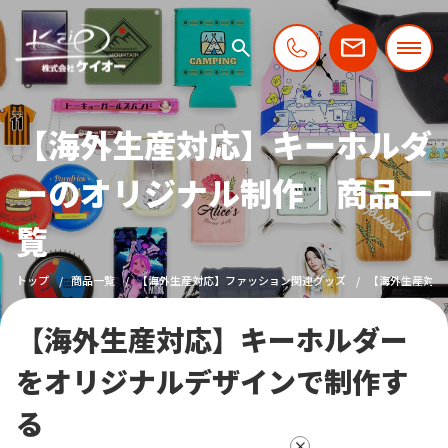
【海外生産対応】キーホルダ
ーのオリジナル制作｜商品一
覧
トップ
商品一覧
【海外生産対応】ファッション関連グッズ
【海外生産対応
【海外生産対応】キーホルダー
をオリジナルデザインで制作す
る