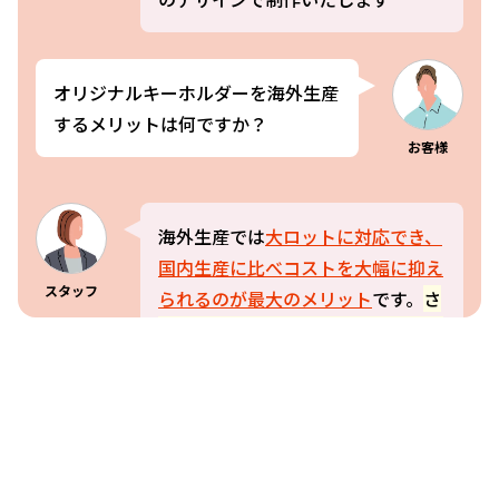
開するのもおすすめです。色違いバージョンや、素材の特性を活
かした遊び心あるオリジナルキーホルダーを作ることも可能で
す。制作の相談時には
「こんなこと無理かな？」と思わずに、ど
オリジナルキーホルダーを海外生産
んどん提案してみてください
。国内製造であれば、より細部まで
するメリットは何ですか？
こだわりのあるデザインでの制作が可能ですし、
ケイオーの連携
お客様
協力工場の海外の制作現場も柔軟に対応できます
ので、初めての
ご要望にも挑戦してくれます。
オリジナルキーホルダー制作の楽
しみは無限大
です！
海外生産では
大ロットに対応でき、
国内生産に比べコストを大幅に抑え
スタッフ
られるのが最大のメリット
です。
さ
らに、多様な素材・加工法に対応で
きるため、表現の幅が広がります
。
ただし納期は国内生産よりもかかる
ので、
早めのご依頼・発注の計画が
重要
です。