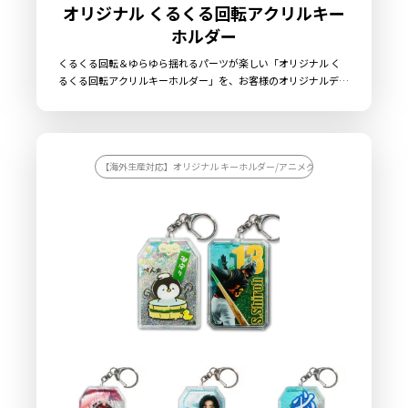
オリジナル くるくる回転アクリルキー
「デザインはお任せで…」というのは海外生産ではちょっと危険
ホルダー
です。現地工場では仕様が固まっていないと混乱のもとになるの
くるくる回転＆ゆらゆら揺れるパーツが楽しい「オリジナル く
で、デザインや仕様は最初から具体的に固めておくのが大事で
るくる回転アクリルキーホルダー」を、お客様のオリジナルデザ
す。たとえば「PVCラバーでポップな立体感を出したい」「メタル
インで制作いたします。ケイオーのオリジナル くるくる回転アク
で高級感を演出したい」「アクリルで透明感を活かしたい」な
リルキーホルダーは、透明度が高い高品質アクリル素材を採用。
美麗なフルカラー印刷を施し、ダイカット加工でお好きな形に切
ど、素材と仕上がりのイメージをはっきり伝えること。そしてサ
り出すことができます。くるくると回転する特殊パーツにより、
イズ、厚み、色数、印刷方法、パーツの仕様（例えばナスカンか
通常のアクキーにはない「動き」を加えることが可能ですので、
【海外生産対応】オリジナル キーホルダー/アニメグッズを作りたい/アー
ボールチェーンか）まで細かく決めておきましょう。さらに重要
キャラクターの身体がゆらゆらと揺れたり、「推し活うちわ」が
くるくる回るアイドルグッズ、ルーレットでメニューを決める飲
なのはデータの作り方。海外工場用のデータは解像度やカラーモ
食店のノベルティグッズなど、特殊パーツの使い方次第で他には
ード、トンボ付きなど、指定が細かいことも。データ入稿ミスを
ないオリジナルのアクキーを制作することができます。販売に必
防ぐために、
制作会社の担当者としっかり相談して、データを整
要な資材も取り揃えておりますので、お客様にはデザインをご入
稿いただくだけでオリジナル商品として販売していただくことが
えることが重要
です。また、事前にサンプル（試作品）の確認も
できます。お気軽にご相談ください。
しておくと安心です。量産前にしっかりチェックして、「こんな
はずじゃなかった…！」を防ぐのが成功のカギです。小さな気配
りが最終的なクオリティに差をつけます。
余裕を持ったスケジュールと納期が命です！