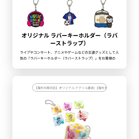
言っても過言ではありません。価格の安さだけで選ぶと、品質ト
ラブルや納期遅延、意思疎通ミスに泣かされる、などという可能
性も…。だからこそ、
実績が豊富で、現地工場とのパイプがしっ
かりある制作会社を選ぶこと
が大事です。相談しやすい担当者が
いて、見積もりや提案内容が明確、そして何より「困ったときに
オリジナル ラバーキーホルダー（ラバ
相談できる」体制がある会社ならさらに安心感が段違いです。過
ーストラップ）
去の制作事例を見せてもらったり、サンプルを確認させてもらう
ライブやコンサート、アニメやゲームなどの王道グッズとして人
と、よりイメージが湧きやすくなり、
初めての海外生産でも、信
気の「ラバーキーホルダー（ラバーストラップ）」をお客様のオ
頼できるパートナーとなら楽しみながら進められるはず
です。予
リジナルデザインで制作いたします。耐久性ある非フタル酸エス
テル系の高品質PVC素材を採用したラバーキーホルダーですの
算や納期、こだわりたい部分をしっかり伝えて、一緒に「最高の
で、柔らかく弾力性があり熱や経年劣化による変形や変色が少な
一品」を作り上げる感覚で臨んでみてください。きっとモノづく
く、マットで手触りの良い質感が特徴です。色数は最大12色まで
りの楽しさを再発見できるはずです！また、「国内生産と海外生
使用可能ですので、色鮮やかな仕上がりとなります。サイズは
【海外生産対応】オリジナル アクリル雑貨/【海外生産対応】オリジナル 
55mm×55mm以内と80mm×80mm以内の2サイズに対応。表
産のハイブリッド提案」をしてくれる制作会社なら、品質とコス
面の立体感も好みに応じて2種（2層タイプ・半立体タイプ）より
トと納期のバランスを取りながら理想のグッズ作りができます。
お選び頂けます。販売に必要な資材も取り揃えておりますので、
お客様にはデザインを完成データにてご入稿いただくだけで、オ
リジナル商品として販売することができます。お気軽にご相談く
オリジナルキーホルダー制作で叶える夢とこだわり
ださい。