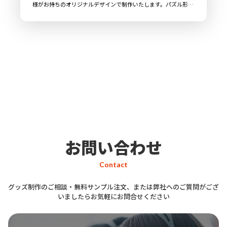
様がお持ちのオリジナルデザインで制作いたします。パズル形状
の6枚のアクリルパネルを互いにはめ込むことで立方体を構成し
ますので、パネルの配置は自由に組み替えることが可能です。ま
た、透明度の高い高品質アクリルに、高精細プリンターで印刷を
施すので繊細なデザインも鮮明に再現できます。従来のアクリル
キーホルダーに比べて存在感があり、非常に目を引くアイテムで
す。販売に必要な資材も取り揃えておりますので、お客様にはデ
ザインをご入稿いただくだけでオリジナル商品として販売してい
ただくことができます。お気軽にご相談ください。
お問い合わせ
Contact
グッズ制作のご相談・無料サンプル注文、または弊社へのご質問がござ
いましたらお気軽にお問合せください