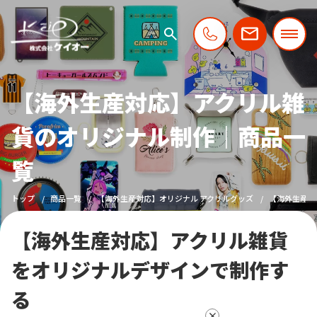
【海外生産対応】アクリル雑
貨のオリジナル制作｜商品一
覧
トップ
商品一覧
【海外生産対応】オリジナル アクリルグッズ
【海外生産対
【海外生産対応】アクリル雑貨
をオリジナルデザインで制作す
る