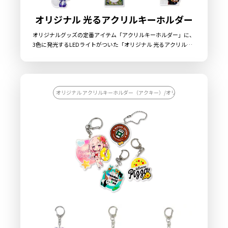
オリジナル 光るアクリルキーホルダー
オリジナルグッズの定番アイテム「アクリルキーホルダー」に、
3色に発光するLEDライトがついた「オリジナル 光るアクリルキ
ーホルダー」です。透明度が高く美しい高品質アクリル素材にオ
リジナルのデザインをプリントし、アクリルダイカットにてデザ
インに合わせた形状に切り出します。便利なナスカン付きなの
で、キーホルダーの用途としてはもちろん、キーライトやペット
のお散歩ライトなど日常的にお使いいただけるような商品です。
オリジナル アクリルキーホルダー（アクキー）/オリジナル キーホルダー
アクリル素材は水に強く耐久性も高いため美しい状態を長く保つ
ことができます。 販売に必要な資材も数多く取り揃えております
ので、お客様にはデザインをご入稿いただくだけでオリジナル商
品として販売していただくことができます。 国内生産で小ロット
から大ロットまで承っておりますので、お気軽にご相談くださ
い。