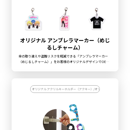
オリジナル アンブレラマーカー（めじ
るしチャーム）
傘の取り違えや盗難リスクを軽減できる「アンブレラマーカー
（めじるしチャーム）」をお客様のオリジナルデザインでOEM
制作いたします。アクリルダイカットでの制作ですので、デザイ
ンや用途に合わせて自由な形状にすることができます。傘に取り
付けるパーツ部分は「傘の柄に取り付けるOリングタイプ」と
「傘のつゆ先に取り付ける8の字リングタイプ」の2種類をご用意
しました。傘の目印としてだけでなく、アクセサリー感覚で傘を
オリジナル アクリルキーホルダー（アクキー）/オリジナル キーホルダー
装飾できる楽しいグッズですので、老若男女問わず多くのお客様
に喜ばれるアイテムとなります。販売に必要な資材も取り揃えて
おりますので、お客様にはデザインを入稿していただくだけでオ
リジナルグッズとして販売していただくことができます。国内生
産で小ロットからの制作も承っておりますので、お気軽にご相談
ください。