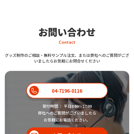
はい。カスタマイズ対応可能なアク
リルキーホルダー多数ご準備ござい
スタッフ
ます。
お問い合わせ
Contact
どのようなものが作れますか？
グッズ制作のご相談・無料サンプル注文、または弊社へのご質問がござ
いましたらお気軽にお問合せください
お客様
04-7196-0116
はい。
アクリルアンブレラマーカ
ー
、
マルチタッチ ドアオープナ
受付時間 ： 平日8:00〜17:00
スタッフ
ー
、
タッチレス アクリルキーホル
弊社へのご質問がございましたら
ダー
、
光るアクリルキーホルダー
、
お気軽にお電話ください。
アクリルキーホルダー
の5つの商品