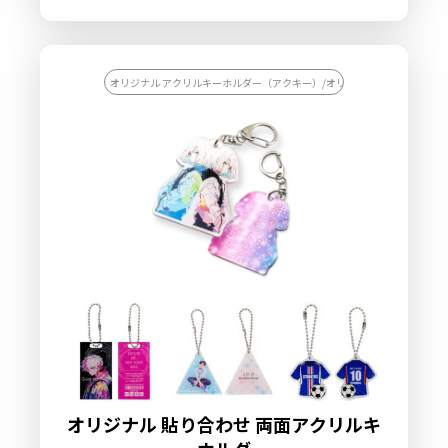
インで制作いたします。ケイオーのオリジナル くるくる回転アク
リルキーホルダーは、透明度が高い高品質アクリル素材を採用。
美麗なフルカラー印刷を施し、ダイカット加工でお好きな形に切
り出すことができます。くるくると回転する特殊パーツにより、
通常のアクキーにはない「動き」を加えることが可能ですので、
オリジナル アクリルキーホルダー（アクキー）/オリジナル キーホルダー
キャラクターの身体がゆらゆらと揺れたり、「推し活うちわ」が
くるくる回るアイドルグッズ、ルーレットでメニューを決める飲
食店のノベルティグッズなど、特殊パーツの使い方次第で他には
ないオリジナルのアクキーを制作することができます。販売に必
要な資材も取り揃えておりますので、お客様にはデザインをご入
稿いただくだけでオリジナル商品として販売していただくことが
できます。お気軽にご相談ください。
オリジナル 貼り合わせ 両面アクリルキ