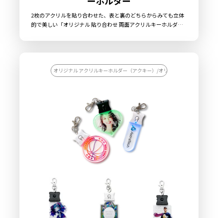
ーホルダー
2枚のアクリルを貼り合わせた、表と裏のどちらからみても立体
的で美しい「オリジナル 貼り合わせ 両面アクリルキーホルダ
ー」を、お客様がお持ちのオリジナルのデザインにて制作いたし
ます。プリントを施したアクリル板を”背合わせ”で貼り合わせる
ことで印刷面が保護され、キズや擦れから印刷を守ることができ
ます。UVインクジェットによる繊細で美しいプリントを、透明
度の高いクリアアクリル「全面」に施しますので、非常に高級感
オリジナル アクリルキーホルダー（アクキー）/オリジナル キーホルダー
のある仕上がりとなります。また、形状やサイズはお客様のデザ
インに合わせてダイカット加工で自由な形状に切り出すことがで
きますので、簡単にオリジナリティ溢れるグッズを制作すること
ができます。キーホルダーパーツもデフォルトで「ボールチェー
ン（シルバー）」「ナスカン」「押し二重カン」をご用意してお
ります。販売に必要な資材も取り揃えておりますので、お客様に
はデザインをご入稿いただくだけでオリジナル商品として販売し
ていただくことができます。国内生産で小ロットからの制作も承
っておりますので、お気軽にご相談ください。