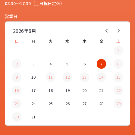
08:30～17:30（土日祝日定休）
マルチタッチ ドアオープナー
と
営業日
は、どんな商品でしょうか？
2026年
8月
お客様
日
月
火
水
木
金
土
1
不特定多数が触れるドアノブやドア
レバー、エレベーターや自販機のボ
2
3
4
5
6
7
8
スタッフ
タン、ATMのタッチパネルといっ
9
10
11
12
13
14
15
た、細菌感染リスクがある場所に直
接触れずに操作ができる、便利な感
16
17
18
19
20
21
22
染対策グッズです。
23
24
25
26
27
28
29
30
31
ありがとうございました。