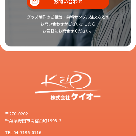
がダイカット可能です。
お問い合わせ
グッズ制作のご相談・無料サンプル注文などの
お問い合わせがございましたら
お気軽にお問合せください。
アクリル アンブレラマーカー
とは、
どんな商品でしょうか？
お客様
小さなアクリルチャームに傘の柄に
取り付けるパーツがついた商品で、
スタッフ
傘の取り違えや盗難リスクを軽減で
きるものになります。傘以外にもペ
ットボトルや、ペンなどいろいろな
〒270-0202
ものの目印としてご利用可能です。
千葉県野田市関宿台町1995-2
TEL 04-7196-0116