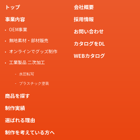
トップ
会社概要
お客様
事業内容
採用情報
OEM事業
お問い合わせ
他にもご不明な点などがございまし
無地素材・部材販売
カタログをDL
たら、お気軽に「
お問い合わせ
」よ
オンラインでグッズ制作
スタッフ
りご連絡くださいませ。
WEBカタログ
工業製品 二次加工
水圧転写
プラスチック塗装
商品を探す
制作実績
選ばれる理由
制作を考えている方へ