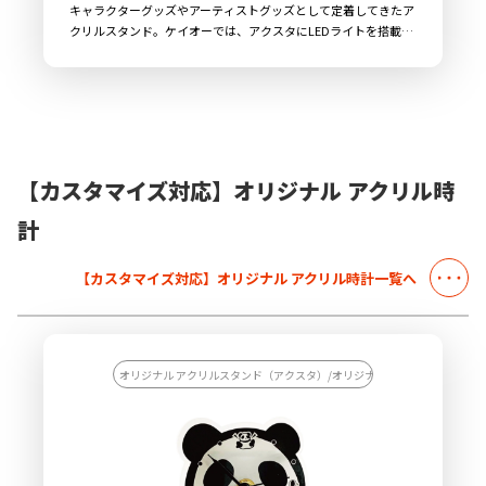
キャラクターグッズやアーティストグッズとして定着してきたア
クリルスタンド。ケイオーでは、アクスタにLEDライトを搭載し
た「オリジナル ライトアップアクリルスタンド」をご用意して
おります。これまでのアクスタとはひと味違う雰囲気を演出でき
るアイテムです。高品質なアクリルを採用しており、サイズや形
状は自由自在にデザインが可能なので、企業さまオリジナルのラ
イトアップアクリルスタンドが製作できます。ライトアップされ
たアクリルスタンドは、飲食店や雑貨店の店舗アイテムとしても
最適です。国内生産で小ロットからの製作も承っておりますの
【カスタマイズ対応】オリジナル アクリル時
で、お気軽にご相談ください。
計
【カスタマイズ対応】オリジナル アクリル時計一覧へ
オリジナル アクリルスタンド（アクスタ）/オリジナル アクリル時計/【