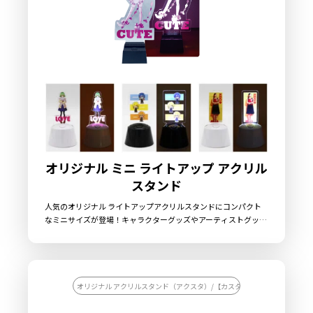
することもできますので、前側のプレートにはキャラクターやア
ーティスト、後ろ側のプレートには背景ビジュアルを印刷するこ
とで、立体感のあるアクリルスタンドやアクリルクリップを制作
することができます。 販売に必要な資材も取り揃えておりますの
で、お客様にはデザインをご入稿いただくだけでオリジナル商品
として販売していただくことができます。国内生産で小ロットか
らの制作も承っておりますので、お気軽にご相談ください。
オリジナル ミニ ライトアップ アクリル
スタンド
人気のオリジナル ライトアップアクリルスタンドにコンパクト
なミニサイズが登場！キャラクターグッズやアーティストグッズ
の定番となっているアクリルスタンドにLEDライトを搭載したア
イテムです。従来のアクスタとはひと味違う雰囲気を演出できる
アイテムで、スタンド本体はホワイトとブラックの2色に加え
て、別注カラーとしてピンクとブルーをご用意しております。ど
のスタンド本体もLEDライトの色は定番のホワイトを採用。アク
オリジナル アクリルスタンド（アクスタ）/【カスタマイズ対応】オリジナ
リル部分はデザインに合わせた形状でカット可能です。販売に必
要な資材も取り揃えておりますので、お客様にはデザインをご入