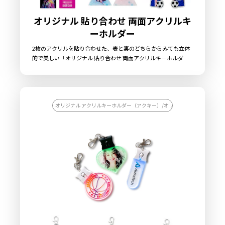
オリジナル 貼り合わせ 両面アクリルキ
ーホルダー
2枚のアクリルを貼り合わせた、表と裏のどちらからみても立体
的で美しい「オリジナル 貼り合わせ 両面アクリルキーホルダ
ー」を、お客様がお持ちのオリジナルのデザインにて制作いたし
ます。プリントを施したアクリル板を”背合わせ”で貼り合わせる
ことで印刷面が保護され、キズや擦れから印刷を守ることができ
ます。UVインクジェットによる繊細で美しいプリントを、透明
度の高いクリアアクリル「全面」に施しますので、非常に高級感
オリジナル アクリルキーホルダー（アクキー）/オリジナル キーホルダー
のある仕上がりとなります。また、形状やサイズはお客様のデザ
インに合わせてダイカット加工で自由な形状に切り出すことがで
きますので、簡単にオリジナリティ溢れるグッズを制作すること
ができます。キーホルダーパーツもデフォルトで「ボールチェー
ン（シルバー）」「ナスカン」「押し二重カン」をご用意してお
ります。販売に必要な資材も取り揃えておりますので、お客様に
はデザインをご入稿いただくだけでオリジナル商品として販売し
ていただくことができます。国内生産で小ロットからの制作も承
っておりますので、お気軽にご相談ください。