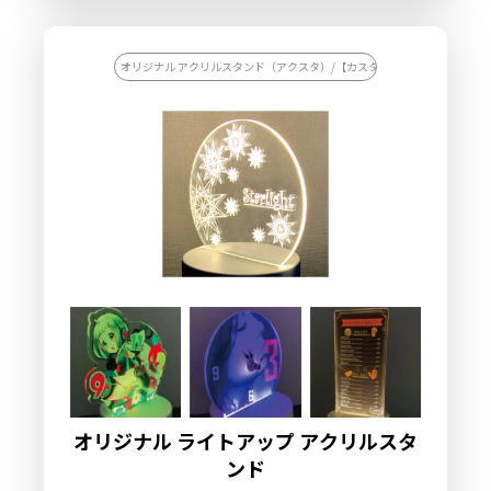
ニメグッズやアーティストグッズとしてはもちろん、コミケや同
人サークルグッズとしても必須アイテムとなっています。ケイオ
ーのオリジナル アクリルスタンド（アクスタ）は、透明度の高
い高品質アクリル素材を採用し、キャラクターやイラスト・写真
オリジナル アクリルスタンド（アクスタ）/【カスタマイズ対応】オリジナ
を高精細プリンターでフルカラー印刷いたします。その後、ダイ
カット加工によって自由自在にカットできるので、アーティスト
の全身姿のツアーグッズや、アニメ・同人サークルオリジナルの
アイテムとしてコミケでの販売にもピッタリです。アクスタの台
座部分にもデザインをプリントできるので、推しキャラ名やグル
ープロゴ、サークル名などを入れて、オリジナリティ溢れる推し
活グッズに仕上げることも可能です。バッグに入れて持ち運ぶも
よし、デスクに飾るもよし、推しをいつでもどこでも楽しめるの
がアクスタの魅力です。店舗や同人イベントやコミケのブースで
は、ディスプレイとしての活用で、サークルの雰囲気もグッとお
しゃれに演出できます。また、カプセルトイ用の小さめサイズの
アクリルスタンドもコレクションアイテムとして人気です。アク
スタは「飾る」「持ち歩く」「集める」といった楽しみ方ができ
るので、SNS映えも抜群です。また、同人サークルの記念グッズ
やコミケ限定アイテムとしてもおすすめです！好きなアーティス
トやアニメキャラを気軽にアピールできる、まさに推し活に欠か
せないアイテムです。
オリジナル ライトアップ アクリルスタ
ンド