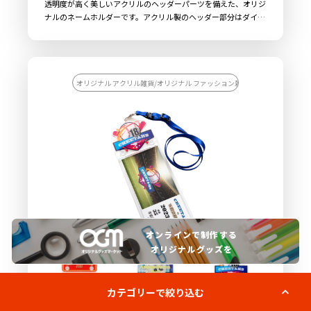
透明度が高く美しいアクリルのヘッダーパーツを備えた、オリジ
ナルのネームホルダーです。アクリル製のヘッダー部分はダイカ
ットでデザインにあわせた自由な形状で制作することができま
す。オリジナルネームホルダーには、長さ調整と安全装置が付い
たネックストラップが標準で付属します。また、オプションでス
トラップをオリジナルプリントで製作したり、ホルダー（ポケッ
ト）部分をオーダーメイドすることもできますので、オリジナリ
オリジナル アクリル雑貨/オリジナル ファッション雑貨/【カスタマイズ
ティの高いアイテムを作成することができます。販売に必要な資
材も取り揃えておりますので、お客様にはデザインをご入稿いた
だくだけでオリジナル商品として販売していただくことができま
す。お気軽にご相談ください。
オンラインで制作する
オリジナルグッズを
カテゴリーで絞り込む