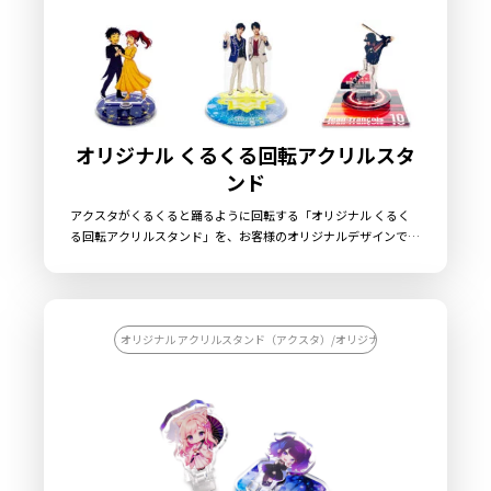
オリジナル くるくる回転アクリルスタ
ンド
アクスタがくるくると踊るように回転する「オリジナル くるく
る回転アクリルスタンド」を、お客様のオリジナルデザインで制
作いたします。ケイオーのオリジナル くるくる回転アクリルスタ
ンドは、透明度が高い高品質アクリル素材を採用。美麗なフルカ
ラー印刷を施し、スタンド部分はダイカット加工でお好きな形に
切り出すことができます。くるくると回転する特殊パーツによ
り、通常のアクスタにはない「動き」を加えることが可能ですの
オリジナル アクリルスタンド（アクスタ）/オリジナル アクリル雑貨/【
で、踊るように回る「推し」を楽しむことや、試合の勝敗を占う
ルーレットなど、回転特殊パーツの使い方次第で他にはないオリ
ジナルのアクリルスタンドを制作することができます。販売に必
要な資材も取り揃えておりますので、お客様にはデザインをご入
稿いただくだけでオリジナル商品として販売していただくことが
できます。お気軽にご相談ください。