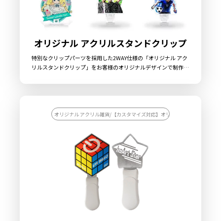
オリジナル アクリルスタンドクリップ
特別なクリップパーツを採用した2WAY仕様の「オリジナル アク
リルスタンドクリップ」をお客様のオリジナルデザインで制作い
たします。特別なクリップパーツを採用した2WAY仕様の「オリ
ジナル アクリルスタンドクリップ」です。クリップパーツにはア
クリルで制作したプレートを差し込めるようになっており、差し
込む向きを変えることで「アクリルスタンド」と「アクリルクリ
ップ」を使い分けることができます。アクリルプレートはダイカ
オリジナル アクリル雑貨/【カスタマイズ対応】オリジナル アクリル雑貨
ット対応ですので自由な形状・サイズにて制作が可能です。クリ
ップパーツは大サイズと小サイズの2種類があり、大サイズには
大型のアクリルプレートを1枚、小サイズには小型のアクリルプ
レートを前後に1枚ずつ差し込んで使用することを想定していま
す。小サイズは2枚のアクリルプレートを別々のデザインで制作
することもできますので、前側のプレートにはキャラクターやア
ーティスト、後ろ側のプレートには背景ビジュアルを印刷するこ
とで、立体感のあるアクリルスタンドやアクリルクリップを制作
することができます。 販売に必要な資材も取り揃えておりますの
で、お客様にはデザインをご入稿いただくだけでオリジナル商品
として販売していただくことができます。国内生産で小ロットか