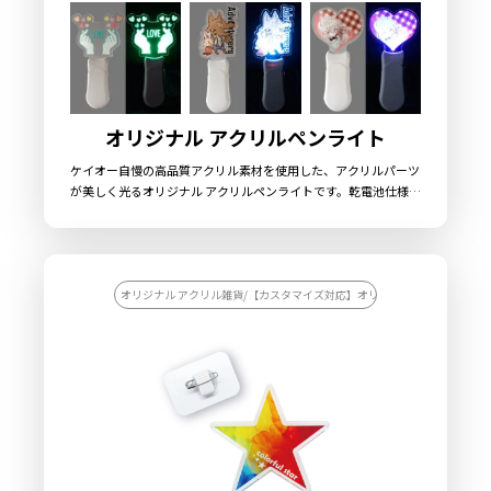
らの制作も承っておりますので、お気軽にご相談ください。
オリジナル アクリルペンライト
ケイオー自慢の高品質アクリル素材を使用した、アクリルパーツ
が美しく光るオリジナル アクリルペンライトです。乾電池仕様を
採用し単4電池を3本使用します。LEDライトのカラーは8色で、
ボタンを押す毎に発光色を切り替えることが可能です。土台部分
も「ホワイト」「ブラック」「ピンク」「パステルブルー」「レ
ッド」の5色をご用意しました。お客様に入稿していただいたデ
ザイン通りにアクリルをカットできるので、オリジナリティ溢れ
オリジナル アクリル雑貨/【カスタマイズ対応】オリジナル アクリル雑貨
るグッズに仕上がります。コンサートやイベント、学校行事、サ
ークル活動など、さまざまなシーンで活躍するオリジナルグッズ
です。