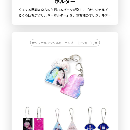
ホルダー
くるくる回転＆ゆらゆら揺れるパーツが楽しい「オリジナル く
るくる回転アクリルキーホルダー」を、お客様のオリジナルデザ
インで制作いたします。ケイオーのオリジナル くるくる回転アク
リルキーホルダーは、透明度が高い高品質アクリル素材を採用。
美麗なフルカラー印刷を施し、ダイカット加工でお好きな形に切
り出すことができます。くるくると回転する特殊パーツにより、
通常のアクキーにはない「動き」を加えることが可能ですので、
オリジナル アクリルキーホルダー（アクキー）/オリジナル キーホルダー
キャラクターの身体がゆらゆらと揺れたり、「推し活うちわ」が
くるくる回るアイドルグッズ、ルーレットでメニューを決める飲
食店のノベルティグッズなど、特殊パーツの使い方次第で他には
ないオリジナルのアクキーを制作することができます。販売に必
要な資材も取り揃えておりますので、お客様にはデザインをご入
稿いただくだけでオリジナル商品として販売していただくことが
できます。お気軽にご相談ください。