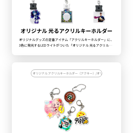
オリジナル 光るアクリルキーホルダー
オリジナルグッズの定番アイテム「アクリルキーホルダー」に、
3色に発光するLEDライトがついた「オリジナル 光るアクリルキ
ーホルダー」です。透明度が高く美しい高品質アクリル素材にオ
リジナルのデザインをプリントし、アクリルダイカットにてデザ
インに合わせた形状に切り出します。便利なナスカン付きなの
で、キーホルダーの用途としてはもちろん、キーライトやペット
のお散歩ライトなど日常的にお使いいただけるような商品です。
オリジナル アクリルキーホルダー（アクキー）/オリジナル キーホルダー
アクリル素材は水に強く耐久性も高いため美しい状態を長く保つ
ことができます。 販売に必要な資材も数多く取り揃えております
ので、お客様にはデザインをご入稿いただくだけでオリジナル商
品として販売していただくことができます。 国内生産で小ロット
から大ロットまで承っておりますので、お気軽にご相談くださ
い。