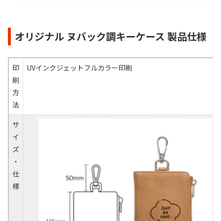
オリジナル ヌバック調キーケース 製品仕様
印
UVインクジェットフルカラー印刷
刷
方
法
サ
イ
ズ
・
仕
様