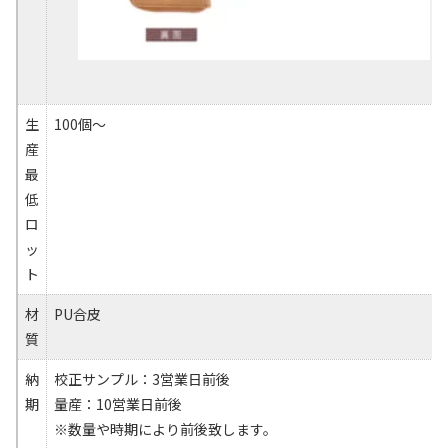
生
100個～
産
最
低
ロ
ッ
ト
材
PU合皮
質
納
校正サンプル：3営業日前後
期
量産：10営業日前後
※数量や時期により前後致します。