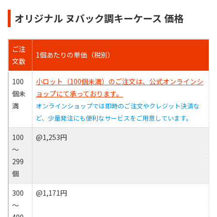
オリジナル ヌバック調キーケース 価格
ご注
1個あたりの単価（税別）
文数
100
小ロット（100個未満）のご注文は、公式オンラインシ
個未
ョップにて承っております。
満
オンラインショップでは即時のご注文やクレジット決済な
ど、少量発注にも便利なサービスをご用意しています。
100
@1,253円
～
299
個
300
@1,171円
～