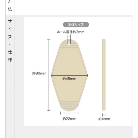
方
法
サ
イ
ズ
・
仕
様