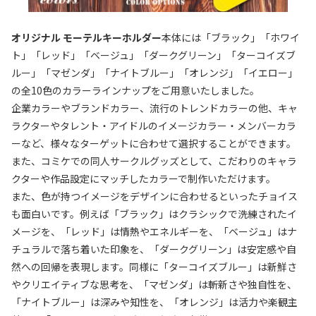
オリジナル モーテルキーホルダー
本体には「ブラック」「ホワイ
ト」「レッド」「ベージュ」「ダークグリーン」「ターコイズブ
ルー」「マゼンダ」「ナイトブルー」「オレンジ」「イエロー」
の全10色のカラーラインナップをご用意いたしました。
企業カラーやブランドカラー、流行のトレンドカラーの他、キャ
ラクターやタレント・アイドルのイメージカラー・メンバーカラ
ーなど、様々なターゲットに合わせて選択することができます。
また、コミケでの同人サークルグッズとして、こだわりのキャラ
クターや作品設定にマッチしたカラーで制作いただけます。
また、色が持つイメージをデザインに合わせるといったチョイス
も面白いです。例えば「ブラック」はクラシックで洗練されたイ
メージを、「レッド」は情熱やエネルギーを、「ベージュ」はナ
チュラルで落ち着いた印象を、「ダークグリーン」は安定感や自
然への回帰を表現します。同様に「ターコイズブルー」は新鮮さ
やクリエイティブな思考を、「マゼンダ」は斬新さや独自性を、
「ナイトブルー」は深みや知性を、「オレンジ」は活力や楽観主