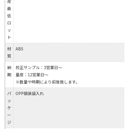
産
最
低
ロ
ッ
ト
材
ABS
質
納
校正サンプル：3営業日～
期
量産：12営業日～
※数量や時期により前後致します。
パ
OPP個装袋入れ
ッ
ケ
ー
ジ