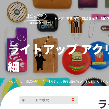
トップ
事業内容
商品を探す
制作
ライトアップ ア
細
トップ
商品一覧
オリジナル 光るLEDグッズ
オリジナル アク
ラ