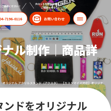
大ロットや特別仕様なども
にご連絡ください！
ご相談ください!
04-7196-0116
お問い合わせ
ジナル制作｜商品詳
オリジナル アクリルスタンド（アクスタ）
【カスタマイズ対応】オリジナル ア
タンドをオリジナル