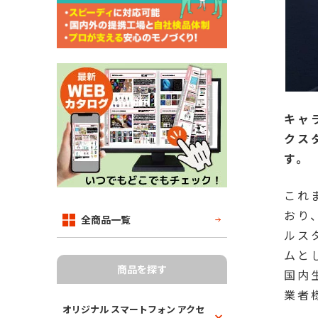
キャ
クス
す。
これ
おり
全商品一覧
ルス
ムと
商品を探す
国内
業者
オリジナル スマートフォン アクセ