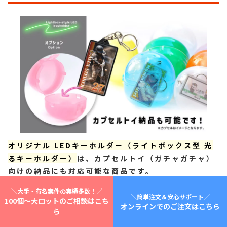
オリジナル LEDキーホルダー（ライトボックス型 光
るキーホルダー）
は、カプセルトイ（ガチャガチャ）
向けの納品にも対応可能な商品です。
＼大手・有名案件の実績多数！／
コンパクトで軽量、さらにLEDによる発光機能を備え
＼簡単注文＆安心サポート／
100個～大ロットのご相談はこち
た本アイテムは、ガチャの景品としても非常に映える
オンラインでのご注文はこちら
ら
仕様。
コンサート会場やコミケなどのイベントスペー