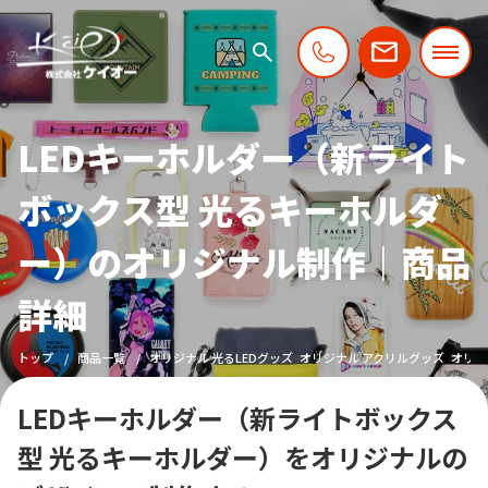
LEDキーホルダー（新ライト
ボックス型 光るキーホルダ
ー）のオリジナル制作｜商品
詳細
トップ
商品一覧
オリジナル 光るLEDグッズ
オリジナル アクリルグッズ
オリジ
LEDキーホルダー（新ライトボックス
型 光るキーホルダー）をオリジナルの