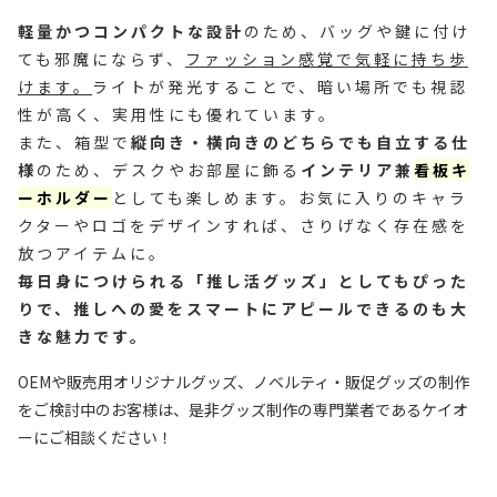
軽量かつコンパクトな設計
のため、バッグや鍵に付け
ても邪魔にならず、
ファッション感覚で気軽に持ち歩
けます。
ライトが発光することで、暗い場所でも視認
性が高く、実用性にも優れています。
また、箱型で
縦向き・横向きのどちらでも自立する仕
様
のため、デスクやお部屋に飾る
インテリア兼
看板キ
ーホルダー
としても楽しめます。お気に入りのキャラ
クターやロゴをデザインすれば、さりげなく存在感を
放つアイテムに。
毎日身につけられる「推し活グッズ」としてもぴった
りで、推しへの愛をスマートにアピールできるのも大
きな魅力です。
OEMや販売用オリジナルグッズ、ノベルティ・販促グッズの制作
をご検討中のお客様は、是非グッズ制作の専門業者であるケイオ
ーにご相談ください！