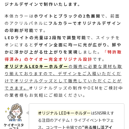
ジナルデザインで制作いたします。
本体カラーは
ホワイトとブラックの2色展開
で、前面
のアクリルパネルに
フルカラーでオリジナルデザイン
の印刷が可能
です。
LEDライトの光量は2段階で調整可能
で、スイッチを
オンにすると
デザイン全面に均一に光が広がり、鮮や
かに浮かび上がる仕上がりを実現
しました。
「
特許取
得済み」のケイオー完全オリジナル設計
です。
オリジナルLEDキーホルダー
の販売に必要な資材も取
り揃えておりますので、デザインをご入稿いただくだ
けでオリジナルグッズとして販売していただくことが
できます。
オリジナルグッズの制作やOEMをご検討中
の業者様もお気軽にご相談ください。
オリジナル LEDキーホルダー
はSNS映えす
る注目のアイテム！ライブイベントやフェ
ス、コンサート会場での
“光る推し活アイ