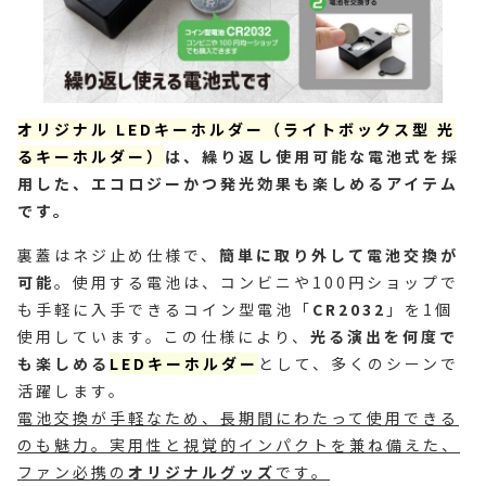
オリジナル LEDキーホルダー（ライトボックス型 光
るキーホルダー）
は、繰り返し使用可能な電池式を採
用した、エコロジーかつ発光効果も楽しめるアイテム
です。
裏蓋はネジ止め仕様で、
簡単に取り外して電池交換が
可能
。使用する電池は、コンビニや100円ショップで
も手軽に入手できるコイン型電池「
CR2032
」を1個
使用しています。この仕様により、
光る演出を何度で
も楽しめる
LEDキーホルダー
として、多くのシーンで
活躍します。
電池交換が手軽なため、長期間にわたって使用できる
のも魅力。実用性と視覚的インパクトを兼ね備えた、
ファン必携の
オリジナルグッズ
です。