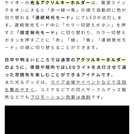
ケイオーの
光るアクリルキーホルダー
は、電源スイッ
チをオンにすると「赤→緑→青」の順で自動的に色が
切り替わる
「連続発光モード」
にてLEDが点灯しま
す。連続発光モード中に「カラー切替えボタン」を押
すと
「固定発光モード」
に切り替わり、カラー切替え
ボタンを押すごとに「赤」「緑」「青」「連続発光モ
ード」の順に切り替えることができます。
日中や明るいところでは通常の
アクリルキーホルダー
のように、夜間や暗所ではLEDライトを点灯させて違
った雰囲気を楽しむことができるアイテムです。
また光るグッズは、
ライブ会場やイベントなどで注目
を集めやすく
、コミケなどでの同人サークルグッズ販
売などでも
プロモーション効果は抜群
です。