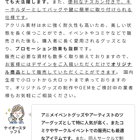
ても大活躍します。
また、
便利なナスカン付きで、キ
ーホルダーとしてバッグや鍵に簡単に取り付けられる
仕様です
。
アクリル素材は水に強く耐久性も高いため、美しい状
態を長く保つことができ、イベントやコミケなどで販
売された後も、購入者に長く愛用されるグッズとな
り、
プロモーション効果も抜群
です。
販売に必要な資材も数多く取り揃えておりますので、
お客様にはデザインをご入稿いただくだけで
オリジナ
ル商品
として販売していただくことができます
。 国内
生産で小ロットから大ロットまで承っておりますの
で、オリジナルグッズの制作やOEMをご検討中の業者
様もお気軽にご相談ください。
アニメイベントグッズやアーティストのツ
アーグッズとして特に人気が高く、またコ
ミケやサークルイベントでの販売にも最適
なアイテムです。
また、同人サークルで制