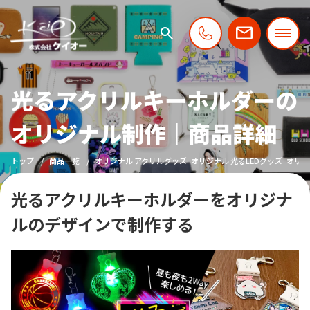
光るアクリルキーホルダーの
オリジナル制作｜商品詳細
トップ
商品一覧
オリジナル アクリルグッズ
オリジナル 光るLEDグッズ
オリジ
光るアクリルキーホルダーをオリジナ
ルのデザインで制作する