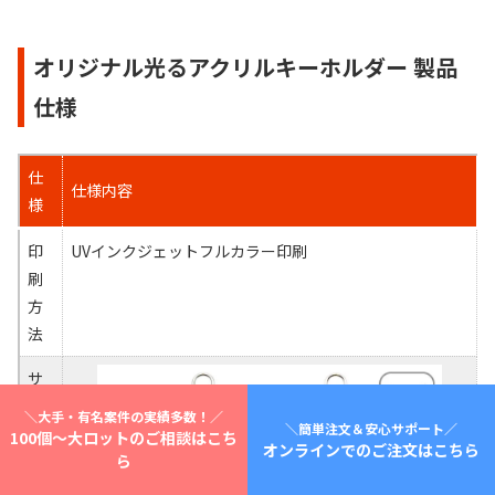
オリジナル光るアクリルキーホルダー 製品
仕様
仕
仕様内容
様
印
UVインクジェットフルカラー印刷
刷
方
法
サ
イ
＼大手・有名案件の実績多数！／
＼簡単注文＆安心サポート／
ズ
100個～大ロットのご相談はこち
オンラインでのご注文はこちら
ら