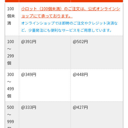
100
小ロット（100個未満）のご注文は、公式オンラインシ
個未
ョップにて承っております。
満
オンラインショップでは即時のご注文やクレジット決済な
ど、少量発注にも便利なサービスをご用意しています。
100
@391円
@502円
～
299
個
300
@349円
@448円
～
499
個
500
@333円
@427円
～
999