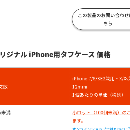
この製品のお問い合わせ
ちら
リジナル iPhone用タフケース 価格
iPhone 7/8/SE2兼用・X/
文数
12mini
1個あたりの単価（税別）
個未満
小ロット（100個未満）
ます。
オンラインショップでは即時のご