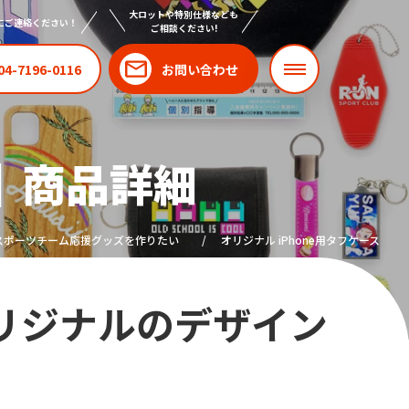
大ロットや特別仕様なども
にご連絡ください！
ご相談ください!
04-7196-0116
お問い合わせ
｜商品詳細
スポーツチーム応援グッズを作りたい
オリジナル iPhone用タフケース
オリジナルのデザイン