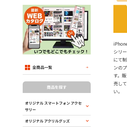
iPho
シリー
にて制
ンのプ
全商品一覧
す。販
売して
商品を探す
い。
オリジナル スマートフォン アクセ
サリー
オリジナル アクリルグッズ