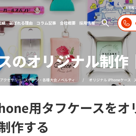
お気軽
実績
選ばれる理由
コラム記事
会社概要
採用情報
ケースのオリジナル制作
 アクセサリー
スポーツ・各種大会ノベルティ
オリジナル iPhoneケース
Phone用タフケースを
制作する