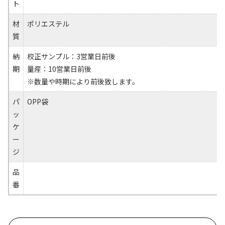
ト
材
ポリエステル
質
納
校正サンプル：3営業日前後
期
量産：10営業日前後
※数量や時期により前後致します。
パ
OPP袋
ッ
ケ
ー
ジ
品
番