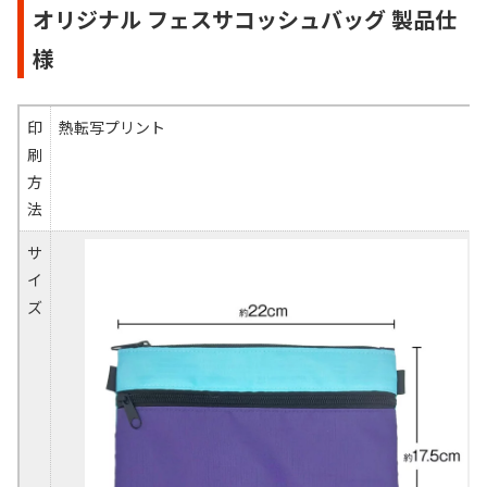
オリジナル フェスサコッシュバッグ 製品仕
様
印
熱転写プリント
刷
方
法
サ
イ
ズ