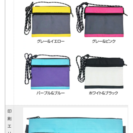
印
刷
エ