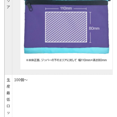
リ
ア
生
100個～
産
最
低
ロ
ッ