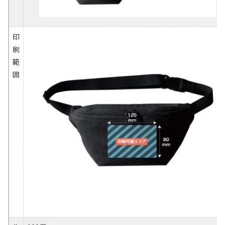
印
刷
範
囲