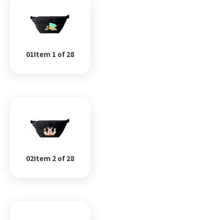
01Item 1 of 28
02Item 2 of 28