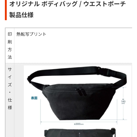
オリジナル ボディバッグ / ウエストポーチ
製品仕様
印
熱転写プリント
刷
方
法
サ
イ
ズ
・
仕
様