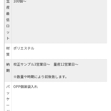
生
100個～
産
最
低
ロ
ッ
ト
材
ポリエステル
質
納
校正サンプル3営業日～ 量産12営業日～
期
※数量や時期により前後致します。
パ
OPP個装袋入れ
ッ
ケ
ー