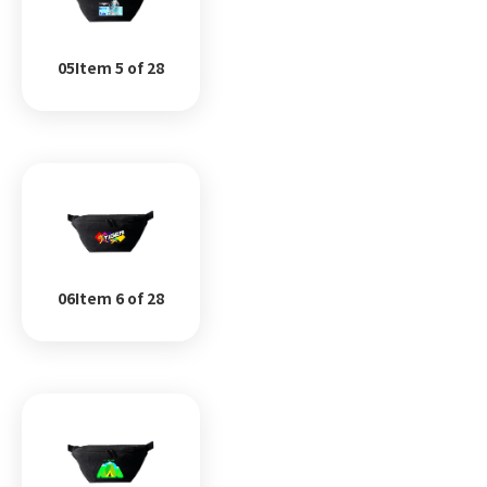
05Item 5 of 28
06Item 6 of 28