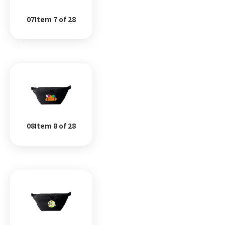
07Item 7 of 28
08Item 8 of 28