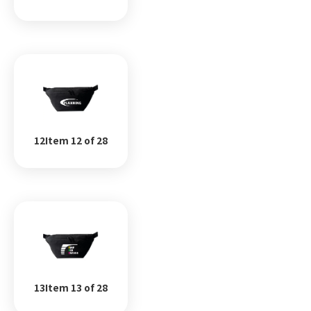
12Item 12 of 28
13Item 13 of 28