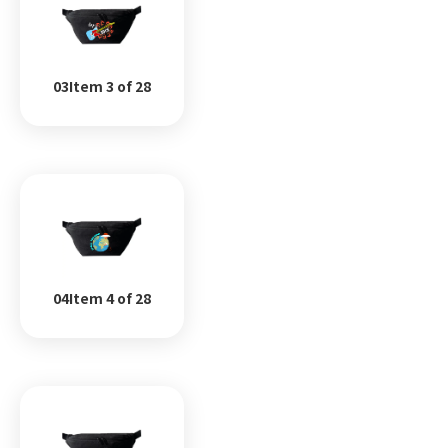
03Item 3 of 28
04Item 4 of 28