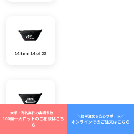
14Item 14 of 28
＼大手・有名案件の実績多数！／
＼簡単注文＆安心サポート／
15Item 15 of 28
100個～大ロットのご相談はこち
オンラインでのご注文はこちら
ら