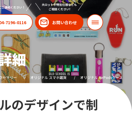
大ロットや特別仕様なども
にご連絡ください！
ご相談ください!
04-7196-0116
お問い合わせ
品詳細
アクセサリー
オリジナル スマホ雑貨
オリジナル AirPodsケース
ジナルのデザインで制