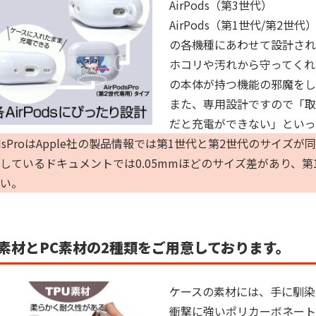
AirPods（第3世代）

AirPods（第1世代/第2世代）
の各機種にあわせて設計され
ホコリや汚れから守ってくれ
の本体が持つ機能の邪魔をし
また、専用設計ですので「取
だと充電ができない」といっ
PodsProはApple社の製品情報では第1世代と第2世代のサイ
しているドキュメントでは0.05mmほどのサイズ差があり、
い。
U素材とPC素材の2種類をご用意しております。
ケースの素材には、手に馴染
衝撃に強いポリカーボネート