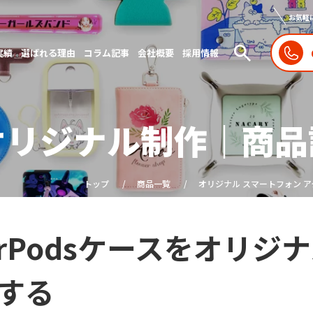
お気軽
実績
選ばれる理由
コラム記事
会社概要
採用情報
のオリジナル制作｜商
トップ
商品一覧
オリジナル スマートフォン 
irPodsケースをオリ
する