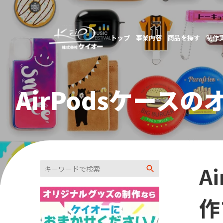
トップ
事業内容
商品を探す
制作
AirPodsケース
A
作