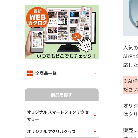
人気の
AirP
応した
全商品一覧
※Ai
ださい
商品を探す
オリジ
オリジナル スマートフォン アクセ
はクリ
サリー
販売に
オリジナル アクリルグッズ