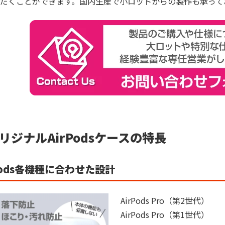
だくことができます。国内生産で小ロットからの製作も承って
リジナルAirPodsケースの特長
rPods各機種に合わせた設計
AirPods Pro（第2世代）

AirPods Pro（第1世代）
