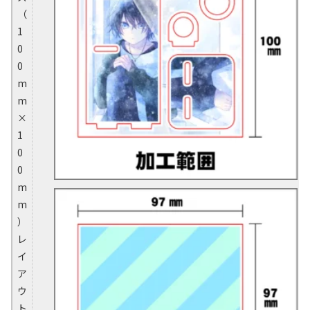
（
1
0
0
m
m
×
1
0
0
m
m
）
レ
イ
ア
ウ
ト