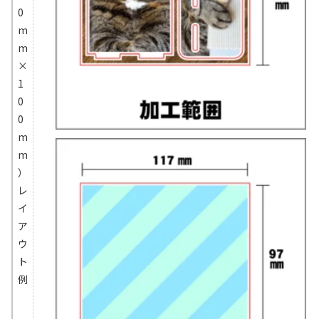
0
m
m
×
1
0
0
m
m
）
レ
イ
ア
ウ
ト
例