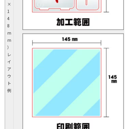
×
1
4
8
m
m
）
レ
イ
ア
ウ
ト
例