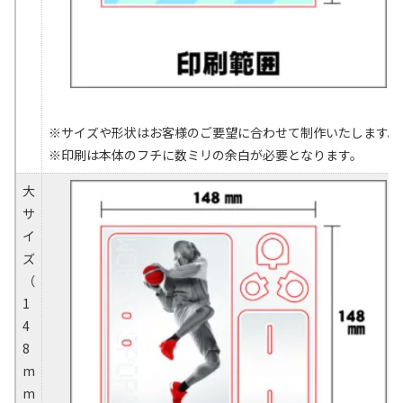
※サイズや形状はお客様のご要望に合わせて制作いたします。
※印刷は本体のフチに数ミリの余白が必要となります。
大
サ
イ
ズ
（
1
4
8
m
m