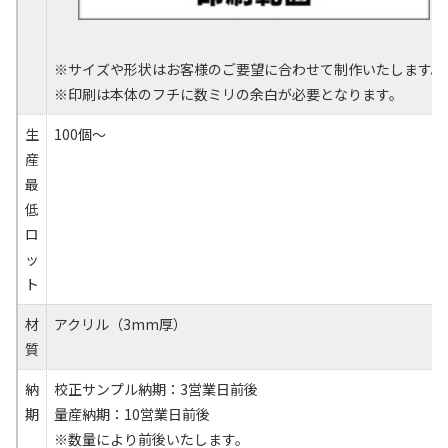
※サイズや形状はお客様のご要望に合わせて制作いたします。
※印刷は本体のフチに数ミリの余白が必要となります。
生
100個～
産
最
低
ロ
ッ
ト
材
アクリル（3mm厚）
質
納
校正サンプル納期：3営業日前後
期
量産納期：10営業日前後
※数量により前後いたします。