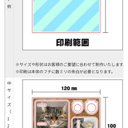
例
※サイズや形状はお客様のご要望に合わせて制作いたします。
※印刷は本体のフチに数ミリの余白が必要となります。
中
サ
イ
ズ
（
1
2