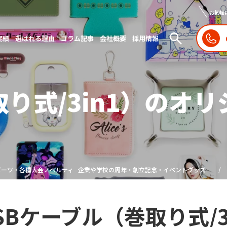
お気軽
実績
選ばれる理由
コラム記事
会社概要
採用情報
取り式/3in1）のオ
ポーツ・各種大会ノベルティ
企業や学校の周年・創立記念・イベントグッズ
SBケーブル（巻取り式/