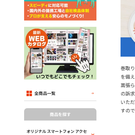
巻取り
を備え
嵩張ら
の訴求
全商品一覧
いただ
すので
商品を探す
オリジナル スマートフォン アクセ