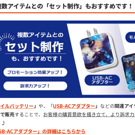
数アイテムとの「セット制作」もおすすめです！
イルバッテリー
」
や、「
USB-ACアダプター
」
などの
関連アイ
で販売
することで、
お客様の購買意欲を掻き立て、より訴求力
 ♪
SB-ACアダプター」の詳細はこちらから