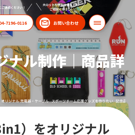
大ロットや特別仕様なども
にご連絡ください！
ご相談ください!
04-7196-0116
お問い合わせ
リジナル制作｜商品詳
オリジナル 充電器・ケーブル
スポーツチーム応援グッズを作りたい
記念品を作
3in1）をオリジナル