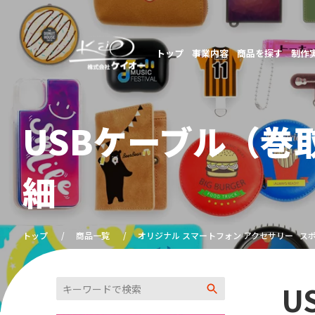
トップ
事業内容
商品を探す
制作
USBケーブル（巻
細
トップ
商品一覧
オリジナル スマートフォン アクセサリー
ス
U