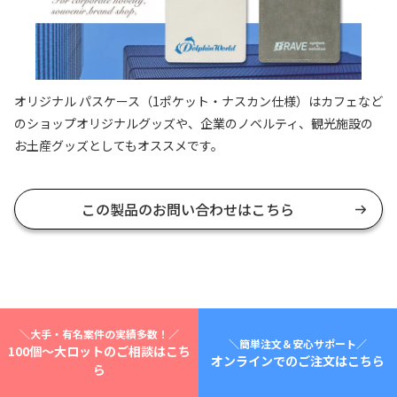
オリジナル パスケース（1ポケット・ナスカン仕様）はカフェなど
のショップオリジナルグッズや、企業のノベルティ、観光施設の
お土産グッズとしてもオススメです。
この製品のお問い合わせはこちら
＼大手・有名案件の実績多数！／
＼簡単注文＆安心サポート／
100個～大ロットのご相談はこち
オンラインでのご注文はこちら
テンプレートダウンロード
ら