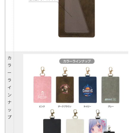
カ
ラ
ー
ラ
イ
ン
ナ
ッ
プ