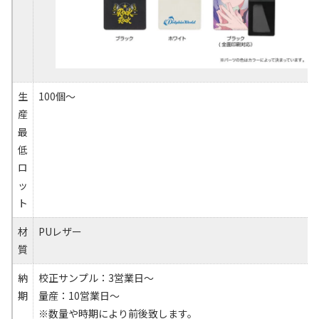
生
100個～
産
最
低
ロ
ッ
ト
材
PUレザー
質
納
校正サンプル：3営業日～
期
量産：10営業日～
※数量や時期により前後致します。