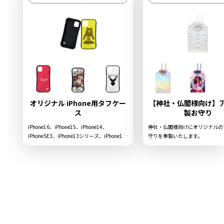
オリジナル iPhone用タフケー
【神社・仏閣様向け】
ス
製お守り
iPhone16、iPhone15、iPhone14、
神社・仏閣様向けにオリジナルの
iPhoneSE3、iPhone13シリーズ、iPhone12
守りを奉製いたします。
シリーズなどに対応する耐衝撃性に優れたオ
リジナル iPhone用タフケースを、お客様が
お持ちのオリジナルのデザインにて制作いた
します。ケースが中央でくびれているため持
ちやすく、耐衝撃性に優れたTPUのフレーム
と、美しくデザインのプリントが可能な背面
パネルの組み合わせで、実用性とデザイン性
を高い水準で両立させたアイテムになってお
ります。販売に必要な資材も取り揃えており