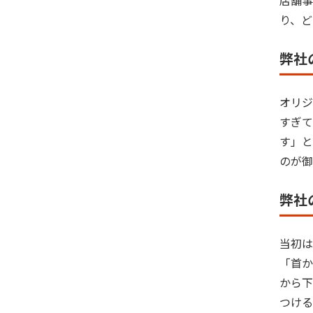
店舗事
り、ど
弊社
オリジ
すぎて
す」と
のが御
弊社
当初は
「首か
から下
つける