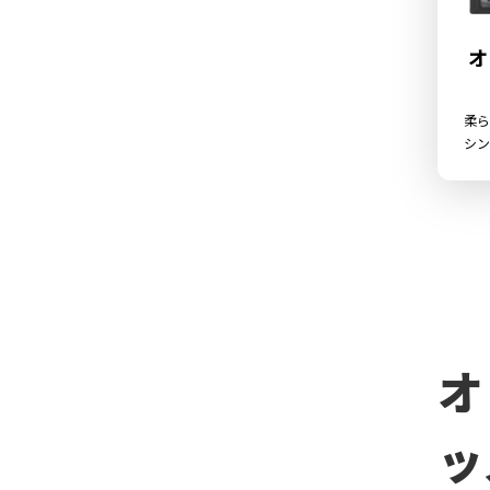
オ
柔ら
シン
オ
ッ