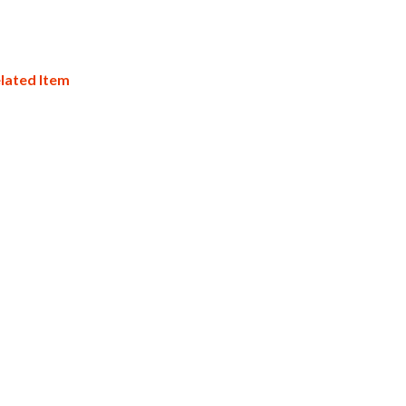
lated Item
グッズを作りたい/記念品を作りたい/企業ノベルティを作りたい/年度末の予算消化でグッズを作りた