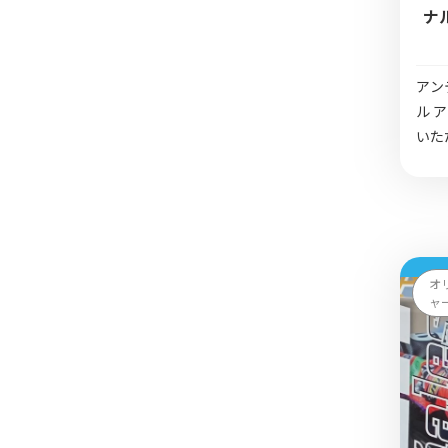
ナ
アン
ル 
いた
オ
ャ