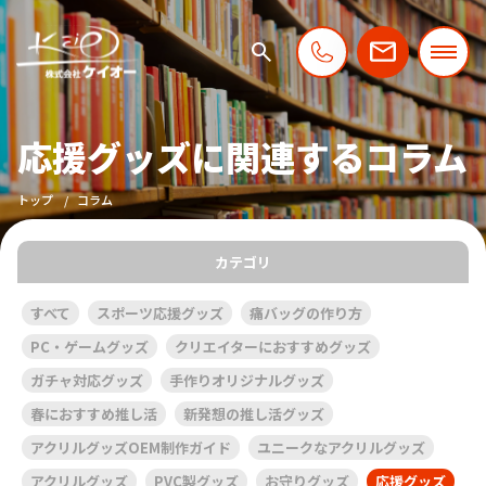
応援グッズに関連するコラム
トップ
コラム
カテゴリ
すべて
スポーツ応援グッズ
痛バッグの作り方
PC・ゲームグッズ
クリエイターにおすすめグッズ
ガチャ対応グッズ
手作りオリジナルグッズ
春におすすめ推し活
新発想の推し活グッズ
アクリルグッズOEM制作ガイド
ユニークなアクリルグッズ
アクリルグッズ
PVC製グッズ
お守りグッズ
応援グッズ