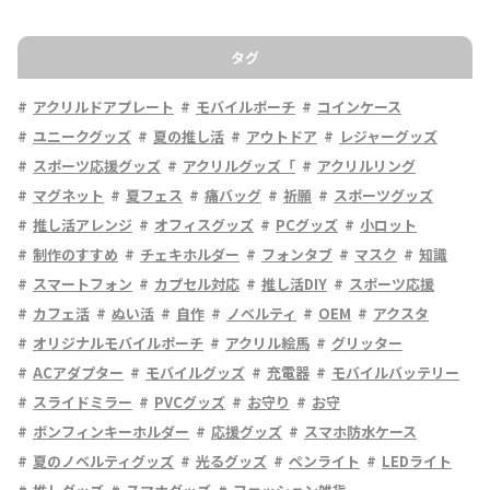
タグ
アクリルドアプレート
モバイルポーチ
コインケース
ユニークグッズ
夏の推し活
アウトドア
レジャーグッズ
スポーツ応援グッズ
アクリルグッズ「
アクリルリング
マグネット
夏フェス
痛バッグ
祈願
スポーツグッズ
推し活アレンジ
オフィスグッズ
PCグッズ
小ロット
制作のすすめ
チェキホルダー
フォンタブ
マスク
知識
スマートフォン
カプセル対応
推し活DIY
スポーツ応援
カフェ活
ぬい活
自作
ノベルティ
OEM
アクスタ
オリジナルモバイルポーチ
アクリル絵馬
グリッター
ACアダプター
モバイルグッズ
充電器
モバイルバッテリー
スライドミラー
PVCグッズ
お守り
お守
ボンフィンキーホルダー
応援グッズ
スマホ防水ケース
夏のノベルティグッズ
光るグッズ
ペンライト
LEDライト