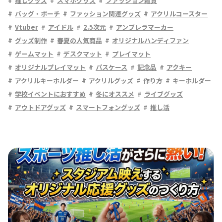
推しグッズ
スマホグッズ
ファッション雑貨
バッグ・ポーチ
ファッション関連グッズ
アクリルコースター
Vtuber
アイドル
2.5次元
アンブレラマーカー
グッズ制作
春夏の人気商品
オリジナルハンディファン
ゲームマット
デスクマット
プレイマット
オリジナルプレイマット
パスケース
記念品
アクキー
アクリルキーホルダー
アクリルグッズ
作り方
キーホルダー
学校イベントにおすすめ
冬にオススメ
ライブグッズ
アウトドアグッズ
スマートフォングッズ
推し活