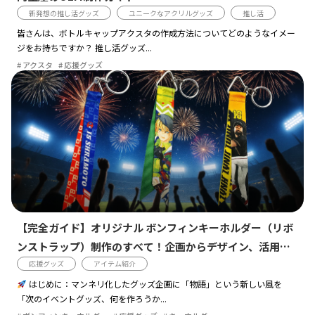
新発想の推し活グッズ
ユニークなアクリルグッズ
推し活
皆さんは、ボトルキャップアクスタの作成方法についてどのようなイメー
ジをお持ちですか？ 推し活グッズ...
アクスタ
応援グッズ
【完全ガイド】オリジナル ボンフィンキーホルダー（リボ
ンストラップ）制作のすべて！企画からデザイン、活用事
例まで徹底解説
応援グッズ
アイテム紹介
はじめに：マンネリ化したグッズ企画に「物語」という新しい風を
「次のイベントグッズ、何を作ろうか...