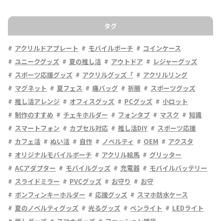
タグ
アクリルドアプレート
モバイルポーチ
コインケース
ユニークグッズ
夏の推し活
アウトドア
レジャーグッズ
スポーツ応援グッズ
アクリルグッズ「
アクリルリング
マグネット
夏フェス
痛バッグ
祈願
スポーツグッズ
推し活アレンジ
オフィスグッズ
PCグッズ
小ロット
制作のすすめ
チェキホルダー
フォンタブ
マスク
知識
スマートフォン
カプセル対応
推し活DIY
スポーツ応援
カフェ活
ぬい活
自作
ノベルティ
OEM
アクスタ
オリジナルモバイルポーチ
アクリル絵馬
グリッター
ACアダプター
モバイルグッズ
充電器
モバイルバッテリー
スライドミラー
PVCグッズ
お守り
お守
ボンフィンキーホルダー
応援グッズ
スマホ防水ケース
夏のノベルティグッズ
光るグッズ
ペンライト
LEDライト