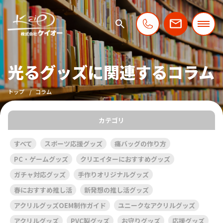
光るグッズに関連するコラム
トップ
コラム
カテゴリ
すべて
スポーツ応援グッズ
痛バッグの作り方
PC・ゲームグッズ
クリエイターにおすすめグッズ
ガチャ対応グッズ
手作りオリジナルグッズ
春におすすめ推し活
新発想の推し活グッズ
アクリルグッズOEM制作ガイド
ユニークなアクリルグッズ
アクリルグッズ
PVC製グッズ
お守りグッズ
応援グッズ