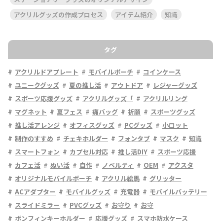
アクリルグッズの作成プロセス
アイテム紹介
知識
タグ
アクリルドアプレート
モバイルポーチ
コインケース
ユニークグッズ
夏の推し活
アウトドア
レジャーグッズ
スポーツ応援グッズ
アクリルグッズ「
アクリルリング
マグネット
夏フェス
痛バッグ
祈願
スポーツグッズ
推し活アレンジ
オフィスグッズ
PCグッズ
小ロット
制作のすすめ
チェキホルダー
フォンタブ
マスク
知識
スマートフォン
カプセル対応
推し活DIY
スポーツ応援
カフェ活
ぬい活
自作
ノベルティ
OEM
アクスタ
オリジナルモバイルポーチ
アクリル絵馬
グリッター
ACアダプター
モバイルグッズ
充電器
モバイルバッテリー
スライドミラー
PVCグッズ
お守り
お守
ボンフィンキーホルダー
応援グッズ
スマホ防水ケース