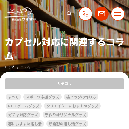
カプセル対応に関連するコラ
ム
トップ
コラム
カテゴリ
すべて
スポーツ応援グッズ
痛バッグの作り方
PC・ゲームグッズ
クリエイターにおすすめグッズ
ガチャ対応グッズ
手作りオリジナルグッズ
春におすすめ推し活
新発想の推し活グッズ