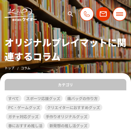
オリジナルプレイマットに関
連するコラム
トップ
コラム
カテゴリ
すべて
スポーツ応援グッズ
痛バッグの作り方
PC・ゲームグッズ
クリエイターにおすすめグッズ
ガチャ対応グッズ
手作りオリジナルグッズ
春におすすめ推し活
新発想の推し活グッズ