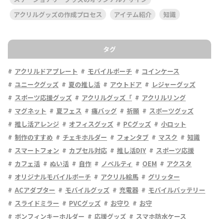
アクリルグッズの作成プロセス
アイテム紹介
知識
タグ
アクリルドアプレート
モバイルポーチ
コインケース
ユニークグッズ
夏の推し活
アウトドア
レジャーグッズ
スポーツ応援グッズ
アクリルグッズ「
アクリルリング
マグネット
夏フェス
痛バッグ
祈願
スポーツグッズ
推し活アレンジ
オフィスグッズ
PCグッズ
小ロット
制作のすすめ
チェキホルダー
フォンタブ
マスク
知識
スマートフォン
カプセル対応
推し活DIY
スポーツ応援
カフェ活
ぬい活
自作
ノベルティ
OEM
アクスタ
オリジナルモバイルポーチ
アクリル絵馬
グリッター
ACアダプター
モバイルグッズ
充電器
モバイルバッテリー
スライドミラー
PVCグッズ
お守り
お守
ボンフィンキーホルダー
応援グッズ
スマホ防水ケース