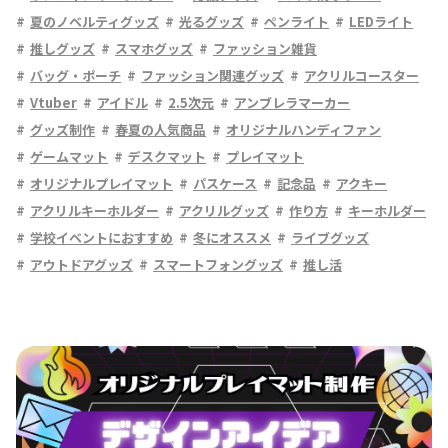
夏のノベルティグッズ
光るグッズ
ペンライト
LEDライト
推しグッズ
スマホグッズ
ファッション雑貨
バッグ・ポーチ
ファッション関連グッズ
アクリルコースター
Vtuber
アイドル
2.5次元
アンブレラマーカー
グッズ制作
春夏の人気商品
オリジナルハンディファン
ゲームマット
デスクマット
プレイマット
オリジナルプレイマット
パスケース
記念品
アクキー
アクリルキーホルダー
アクリルグッズ
作り方
キーホルダー
学校イベントにおすすめ
冬にオススメ
ライブグッズ
アウトドアグッズ
スマートフォングッズ
推し活