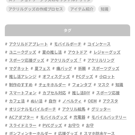
アクリルグッズの作成プロセス
アイテム紹介
知識
タグ
アクリルドアプレート
モバイルポーチ
コインケース
ユニークグッズ
夏の推し活
アウトドア
レジャーグッズ
スポーツ応援グッズ
アクリルグッズ「
アクリルリング
マグネット
夏フェス
痛バッグ
祈願
スポーツグッズ
推し活アレンジ
オフィスグッズ
PCグッズ
小ロット
制作のすすめ
チェキホルダー
フォンタブ
マスク
知識
スマートフォン
カプセル対応
推し活DIY
スポーツ応援
カフェ活
ぬい活
自作
ノベルティ
OEM
アクスタ
オリジナルモバイルポーチ
アクリル絵馬
グリッター
ACアダプター
モバイルグッズ
充電器
モバイルバッテリー
スライドミラー
PVCグッズ
お守り
お守
ボンフィンキーホルダー
応援グッズ
スマホ防水ケース