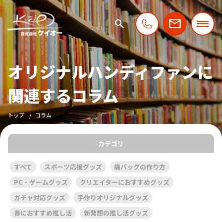
オリジナルハンディファンに
関連するコラム
トップ
コラム
カテゴリ
すべて
スポーツ応援グッズ
痛バッグの作り方
PC・ゲームグッズ
クリエイターにおすすめグッズ
ガチャ対応グッズ
手作りオリジナルグッズ
春におすすめ推し活
新発想の推し活グッズ