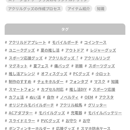
アクリルグッズの作成プロセス
アイテム紹介
知識
タグ
アクリルドアプレート
モバイルポーチ
コインケース
ユニークグッズ
夏の推し活
アウトドア
レジャーグッズ
スポーツ応援グッズ
アクリルグッズ「
アクリルリング
マグネット
夏フェス
痛バッグ
祈願
スポーツグッズ
推し活アレンジ
オフィスグッズ
PCグッズ
小ロット
制作のすすめ
チェキホルダー
フォンタブ
マスク
知識
スマートフォン
カプセル対応
推し活DIY
スポーツ応援
カフェ活
ぬい活
自作
ノベルティ
OEM
アクスタ
オリジナルモバイルポーチ
アクリル絵馬
グリッター
ACアダプター
モバイルグッズ
充電器
モバイルバッテリー
スライドミラー
PVCグッズ
お守り
お守
ボンフィンキーホルダー
応援グッズ
スマホ防水ケース