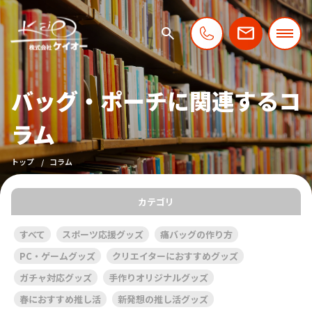
バッグ・ポーチに関連するコ
ラム
トップ
コラム
カテゴリ
すべて
スポーツ応援グッズ
痛バッグの作り方
PC・ゲームグッズ
クリエイターにおすすめグッズ
ガチャ対応グッズ
手作りオリジナルグッズ
春におすすめ推し活
新発想の推し活グッズ