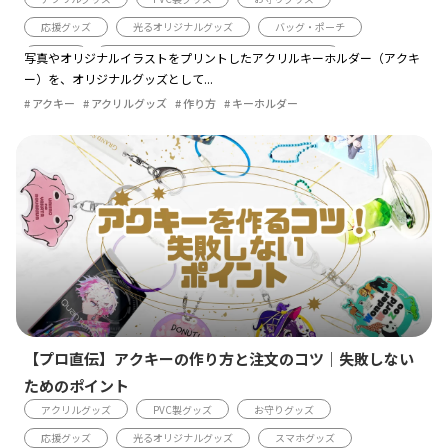
応援グッズ
光るオリジナルグッズ
バッグ・ポーチ
推し活
アクリルキーホルダー・チャームのデザイン例
写真やオリジナルイラストをプリントしたアクリルキーホルダー（アクキ
ー）を、オリジナルグッズとして...
キーホルダーのOEM製作
アクリルグッズの作成プロセス
アクキー
アクリルグッズ
作り方
キーホルダー
アイテム紹介
知識
【プロ直伝】アクキーの作り方と注文のコツ｜失敗しない
ためのポイント
アクリルグッズ
PVC製グッズ
お守りグッズ
応援グッズ
光るオリジナルグッズ
スマホグッズ