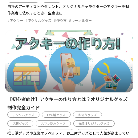
バッグ・ポーチ
推し活
自社のアーティストやタレント、オリジナルキャラクターのアクキーを制
作業者に依頼するとき、生産後に...
アクリルキーホルダー・チャームのデザイン例
アクキー
アクリルグッズ
作り方
キーホルダー
アクリルスタンド・ジオラマのOEMサービス
オリジナルグッズのマーケティング戦略
アクリルグッズの作成プロセス
アイテム紹介
【初心者向け】アクキーの作り方とは？オリジナルグッズ
制作完全ガイド
アクリルグッズ
PVC製グッズ
お守りグッズ
応援グッズ
スマホ防水ケース
光るオリジナルグッズ
防水スマホケース
スマホグッズ
バッグ・ポーチ
推し活グッズや企業のノベルティ、お土産グッズとして人気が高まってい