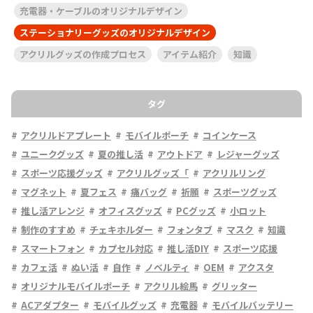
充電器・ケーブルのオリジナルデザイン
ステーショナリーグッズのオリジナルデザイン
アクリルグッズの作成プロセス
アイテム紹介
知識
タグ
アクリルドアプレート
モバイルポーチ
コインケース
ユニークグッズ
夏の推し活
アウトドア
レジャーグッズ
スポーツ応援グッズ
アクリルグッズ「
アクリルリング
マグネット
夏フェス
痛バッグ
祈願
スポーツグッズ
推し活アレンジ
オフィスグッズ
PCグッズ
小ロット
制作のすすめ
チェキホルダー
フォンタブ
マスク
知識
スマートフォン
カプセル対応
推し活DIY
スポーツ応援
カフェ活
ぬい活
自作
ノベルティ
OEM
アクスタ
オリジナルモバイルポーチ
アクリル絵馬
グリッター
ACアダプター
モバイルグッズ
充電器
モバイルバッテリー