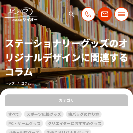
ステーショナリーグッズのオ
リジナルデザインに関連する
コラム
トップ
コラム
カテゴリ
すべて
スポーツ応援グッズ
痛バッグの作り方
PC・ゲームグッズ
クリエイターにおすすめグッズ
ガチャ対応グッズ
手作りオリジナルグッズ