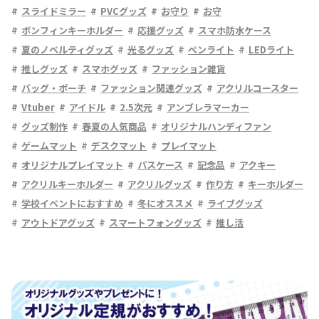
スライドミラー
PVCグッズ
お守り
お守
ボンフィンキーホルダー
応援グッズ
スマホ防水ケース
夏のノベルティグッズ
光るグッズ
ペンライト
LEDライト
推しグッズ
スマホグッズ
ファッション雑貨
バッグ・ポーチ
ファッション関連グッズ
アクリルコースター
Vtuber
アイドル
2.5次元
アンブレラマーカー
グッズ制作
春夏の人気商品
オリジナルハンディファン
ゲームマット
デスクマット
プレイマット
オリジナルプレイマット
パスケース
記念品
アクキー
アクリルキーホルダー
アクリルグッズ
作り方
キーホルダー
学校イベントにおすすめ
冬にオススメ
ライブグッズ
アウトドアグッズ
スマートフォングッズ
推し活