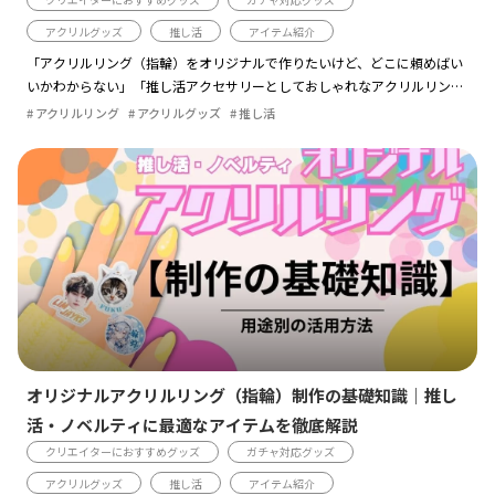
アクリルグッズ
推し活
アイテム紹介
「アクリルリング（指輪）をオリジナルで作りたいけど、どこに頼めばい
いかわからない」「推し活アクセサリーとしておしゃれなアクリルリング
（指輪）を作りたいが、小ロットでも対応してもらえるの？」そんな疑問
アクリルリング
アクリルグッズ
推し活
をお持ちの方も多いので […]
オリジナルアクリルリング（指輪）制作の基礎知識｜推し
活・ノベルティに最適なアイテムを徹底解説
クリエイターにおすすめグッズ
ガチャ対応グッズ
アクリルグッズ
推し活
アイテム紹介