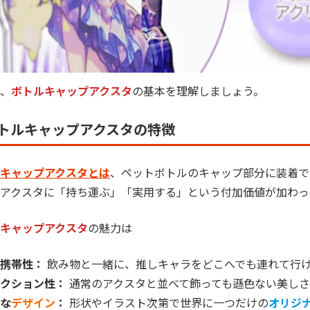
、
ボトルキャップアクスタ
の基本を理解しましょう。
トルキャップアクスタの特徴
キャップアクスタとは
、ペットボトルのキャップ部分に装着で
アクスタに「持ち運ぶ」「実用する」という付加価値が加わっ
キャップアクスタ
の魅力は
携帯性：
飲み物と一緒に、推しキャラをどこへでも連れて行
クション性：
通常のアクスタと並べて飾っても遜色ない美しさ
な
デザイン
：
形状やイラスト次第で世界に一つだけの
オリジ