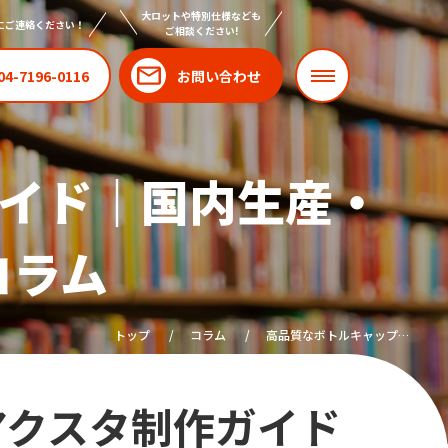
大ロットや特別仕様なども
にご連絡ください！
ご相談ください!
04-7196-0116
お問い合わせ
イド｜国内生産・
コラム
トップ
コラム
高品質なボトルキャップア
クスタ制作ガイド｜国内生
産・日本製OEMのメリット
と作成のコツ
アクスタ制作ガイド