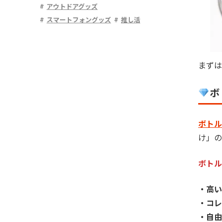
アウトドアグッズ
スマートフォングッズ
推し活
まずは
ボ
ボトル
け」の
ボトル
・高い
・コレ
・自由