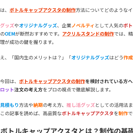
は、
ボトルキャップアクスタの制作
方法についてどのようなイ
グッズ
や
オリジナルグッズ
、企業
ノベルティ
として人気の
ボト
の
OEM
が断然おすすめです。
アクリルスタンドの制作
では、精
理が成功の鍵を握ります。
え、「国内生のメリットは？」「
オリジナルグッズ
はどう
作成
今回は、
ボトルキャップアクスタの制作
を検討されている方へ
ロット
注文の考え方
をプロの視点で徹底解説します。
見積もり
方法や
納期
の考え方、
推し活グッズ
としての活用法ま
この記事を読めば、高品質な
ボトルキャップアクスタ
を
制作
で
ボトルキャップアクスタとは？制作の基