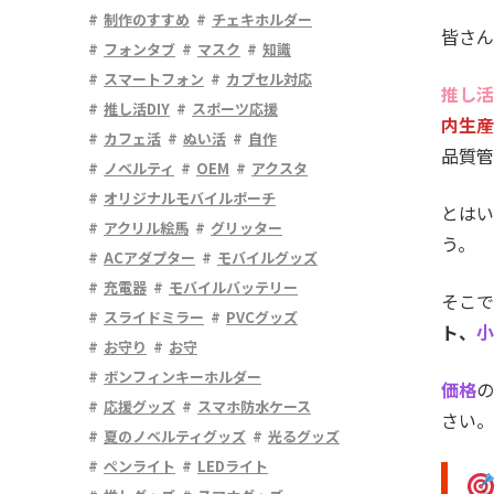
制作のすすめ
チェキホルダー
皆さん
フォンタブ
マスク
知識
スマートフォン
カプセル対応
推し活
推し活DIY
スポーツ応援
内生産
カフェ活
ぬい活
自作
品質管
ノベルティ
OEM
アクスタ
オリジナルモバイルポーチ
とはい
アクリル絵馬
グリッター
う。
ACアダプター
モバイルグッズ
充電器
モバイルバッテリー
そこで
スライドミラー
PVCグッズ
ト、
小
お守り
お守
ボンフィンキーホルダー
価格
の
応援グッズ
スマホ防水ケース
さい。
夏のノベルティグッズ
光るグッズ
ペンライト
LEDライト