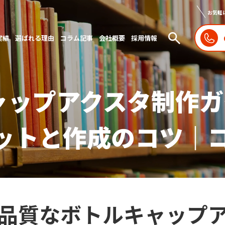
お気軽
実績
選ばれる理由
コラム記事
会社概要
採用情報
ャップアクスタ制作ガ
リットと作成のコツ｜
品質なボトルキャップ