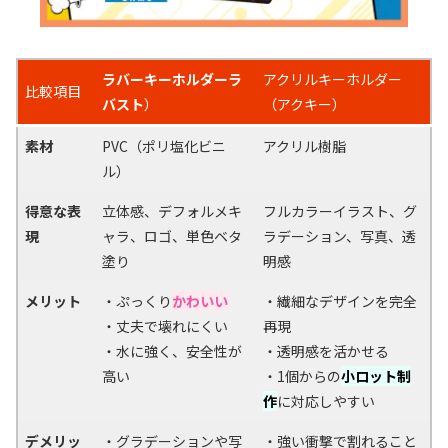
ラバーキーホルダー
ラ
アクリルキーホルダー
比較項目
バスト
）
（アクキー）
素材
PVC（ポリ塩化ビニ
アクリル樹脂
ル）
得意な表
立体感、デフォルメキ
フルカラーイラスト、グ
現
ャラ、ロゴ、単色ベタ
ラデーション、写真、透
塗り
明感
メリット
・ぷっくり
かわいい
・繊細なデザインを完全
・丈夫で壊れにくい
再現
・水に強く、安全性が
・透明感を活かせる
高い
・1個からの
小ロット
制
作
に対応しやすい
デメリッ
・グラデーションや写
・強い衝撃で割れること