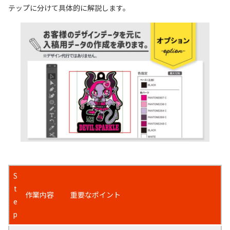
テップに分けて具体的に解説します。
S
t
作業内容
重要なポイント
e
p