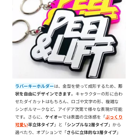
ラバーキーホルダー
は、金型を使って成形するため、
形
状を自由にデザインできます
。キャラクターの形に合わ
せたダイカットはもちろん、ロゴや文字の形、複雑な
シンボルマークなど、アイデア次第で様々な表現が可能
です。さらに、
ケイオー
では表面の立体感を「
ぷっくり
可愛い
半立体タイプ
」と「
シンプルな2層タイプ
」から
選べたり、オプションで「
さらに立体的な3層タイプ
」