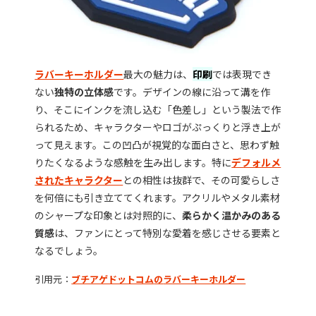
ラバーキーホルダー
最大の魅力は、
印刷
では表現でき
ない
独特の立体感
です。デザインの線に沿って溝を作
り、そこにインクを流し込む「色差し」という製法で作
られるため、キャラクターやロゴがぷっくりと浮き上が
って見えます。この凹凸が視覚的な面白さと、思わず触
りたくなるような感触を生み出します。特に
デフォルメ
されたキャラクター
との相性は抜群で、その可愛らしさ
を何倍にも引き立ててくれます。アクリルやメタル素材
のシャープな印象とは対照的に、
柔らかく温かみのある
質感
は、ファンにとって特別な愛着を感じさせる要素と
なるでしょう。
引用元：
ブチアゲドットコム
の
ラバーキーホルダー