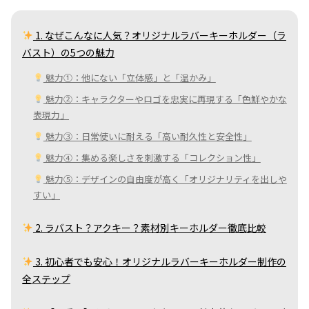
1. なぜこんなに人気？オリジナルラバーキーホルダー（ラ
バスト）の5つの魅力
魅力①：他にない「立体感」と「温かみ」
魅力②：キャラクターやロゴを忠実に再現する「色鮮やかな
表現力」
魅力③：日常使いに耐える「高い耐久性と安全性」
魅力④：集める楽しさを刺激する「コレクション性」
魅力⑤：デザインの自由度が高く「オリジナリティを出しや
すい」
2. ラバスト？アクキー？素材別キーホルダー徹底比較
3. 初心者でも安心！オリジナルラバーキーホルダー制作の
全ステップ