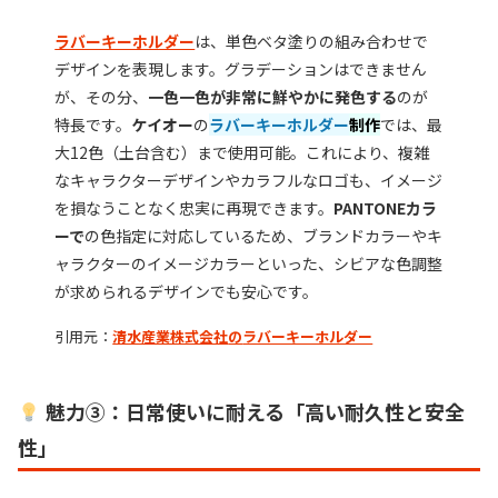
ラバーキーホルダー
は、単色ベタ塗りの組み合わせで
デザインを表現します。グラデーションはできません
が、その分、
一色一色が非常に鮮やかに発色する
のが
特長です。
ケイオー
の
ラバーキーホルダー
制作
では、最
大12色（土台含む）まで使用可能。これにより、複雑
なキャラクターデザインやカラフルなロゴも、イメージ
を損なうことなく忠実に再現できます。
PANTONEカラ
ーで
の色指定に対応しているため、ブランドカラーやキ
ャラクターのイメージカラーといった、シビアな色調整
が求められるデザインでも安心です。
引用元：
清水産業株式会社
の
ラバーキーホルダー
魅力③：日常使いに耐える「高い耐久性と安全
性」