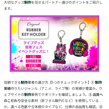
大切なグッズ
制作
を任せるパートナー選びのポイントをご紹介し
ます。
信頼できる
制作
業者の選び方【5つのチェックポイント】
①
制作
実績
作りたいジャンル（アニメ、ライブ等）の実績が豊富か。ウ
ェブサイトの
制作
事例でクオリティを確認しましょう。
② 品質へ
のこだわり
安全な素材（非フタル酸PVCなど）を使用している
か。選べる色数や立体感のタイプなど、仕様の自由度も確認。
③