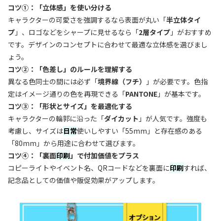
コツ①：「立体感」を使い分ける
キャラクターの可愛さを強調するなら表面が丸い「
半立体タイ
プ
」、ロゴなどをシャープに見せるなら「
2層タイプ
」がおすすめ
です。デザインのコンセプトに合わせて最適な立体感を選びまし
ょう。
コツ②：「色差し」のルールを理解する
異なる色同士の間には必ず「
境界線（フチ）
」が必要です。色指
定はイメージ通りの色を再現できる「
PANTONE
」が基本です。
コツ③：「形状とサイズ」を最適化する
キャラクターの輪郭に沿った「
ダイカット
」が人気です。強度も
考慮し、サイズは
日常
使いしやすい「55mm」と存在感のある
「80mm」から用途に合わせて選びます。
コツ④：「裏面
印刷
」で付加価値をプラス
コピーライトやイベント名、QRコードなどを裏面に
印刷
すれば、
記念品としての価値や販促効果がアップします。