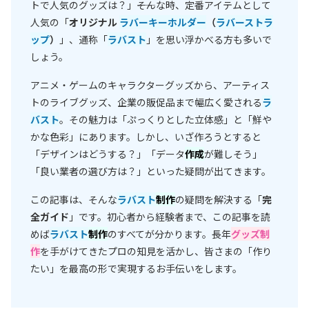
トで人気のグッズは？」――そんな時、定番アイテムとして
人気の「
オリジナル
ラバーキーホルダー
（
ラバーストラ
ップ
）
」、通称「
ラバスト
」を思い浮かべる方も多いで
しょう。
アニメ・ゲームのキャラクターグッズから、アーティス
トのライブグッズ、企業の販促品まで幅広く愛される
ラ
バスト
。その魅力は「ぷっくりとした立体感」と「鮮や
かな色彩」にあります。しかし、いざ作ろうとすると
「デザインはどうする？」「データ
作成
が難しそう」
「良い業者の選び方は？」といった疑問が出てきます。
この記事は、そんな
ラバスト
制作
の疑問を解決する「
完
全ガイド
」です。初心者から経験者まで、この記事を読
めば
ラバスト
制作
のすべてが分かります。長年
グッズ制
作
を手がけてきたプロの知見を活かし、皆さまの「作り
たい」を最高の形で実現するお手伝いをします。