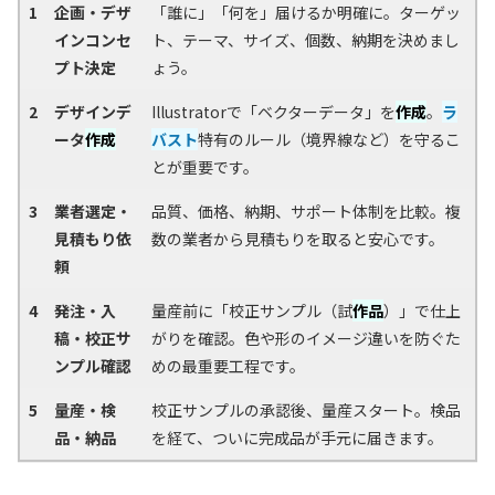
1
企画・デザ
「誰に」「何を」届けるか明確に。ターゲッ
インコンセ
ト、テーマ、サイズ、個数、納期を決めまし
プト決定
ょう。
2
デザインデ
Illustratorで「ベクターデータ」を
作成
。
ラ
ータ
作成
バスト
特有のルール（境界線など）を守るこ
とが重要です。
3
業者選定・
品質、価格、納期、サポート体制を比較。複
見積もり依
数の業者から見積もりを取ると安心です。
頼
4
発注・入
量産前に「校正サンプル（試
作品
）」で仕上
稿・校正サ
がりを確認。色や形のイメージ違いを防ぐた
ンプル確認
めの最重要工程です。
5
量産・検
校正サンプルの承認後、量産スタート。検品
品・納品
を経て、ついに完成品が手元に届きます。