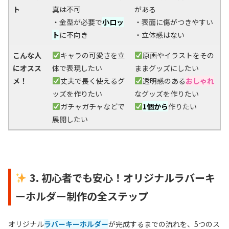
ト
真は不可
がある
・金型が必要で
小ロッ
・表面に傷がつきやすい
ト
に不向き
・立体感はない
こんな人
キャラの可愛さを立
原画やイラストをその
にオスス
体で表現したい
ままグッズにしたい
メ！
丈夫で長く使えるグ
透明感のある
おしゃれ
ッズを作りたい
なグッズを作りたい
ガチャガチャなどで
1個から
作りたい
展開したい
3. 初心者でも安心！オリジナルラバーキ
ーホルダー制作の全ステップ
オリジナル
ラバーキーホルダー
が完成するまでの流れを、5つのス