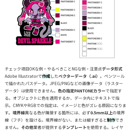
チェック項目OKな例・やるべきことNGな例・注意点
データ形式
Adobe Illustratorで
作成
した
ベクターデータ（.ai）
。ペンツール
で描かれたパスデータ。JPEG/PNGなどの画像データ（ラスター
データ）は使用できません。
色の指定
PANTONEカラー
で指定す
る。オブジェクトに色を適用するか、データ内にテキストで指
示。CMYKやRGBでの指定は、イメージと色がズレる原因になりま
す。
境界線
異なる色が隣接する箇所には、必ず
0.5mm以上
の境界
線（フチ）を設ける。境界線がない、または細すぎると
制作
でき
ません。
その他
業者が提供する
テンプレート
を使用する。レイヤ