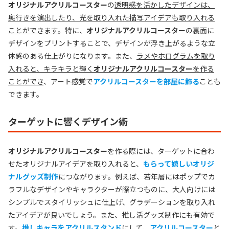
オリジナルアクリルコースター
の
透明感を活かしたデザインは、
奥行きを演出したり、光を取り入れた描写アイデアも取り入れる
ことができます
。特に、
オリジナルアクリルコースター
の裏面に
デザインをプリントすることで、デザインが浮き上がるような立
体感のある仕上がりになります。また、
ラメやホログラムを取り
入れると、キラキラと輝く
オリジナルアクリルコースター
を作る
ことができ
、アート感覚で
アクリルコースターを部屋に飾る
ことも
できます。
ターゲットに響くデザイン術
オリジナルアクリルコースター
を作る際には、ターゲットに合わ
せたオリジナルアイデアを取り入れると、
もらって嬉しいオリジ
ナルグッズ制作
につながります。例えば、若年層にはポップでカ
ラフルなデザインやキャラクターが際立つものに、大人向けには
シンプルでスタイリッシュに仕上げ、グラデーションを取り入れ
たアイデアが良いでしょう。また、推し活グッズ制作にも有効で
す。
推しキャラをアクリルスタンド
にして、
アクリルコースター
と