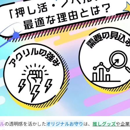
ル
の透明感を活かした
オリジナルお守り
は、
推しグッズ
や企業