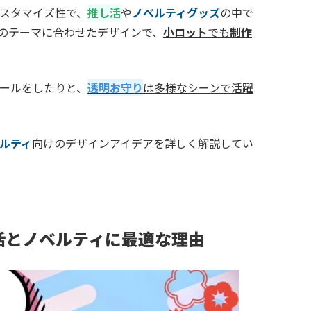
スタマイズ性で、
推し活
や
ノベルティグッズ
の中で
のテーマに合わせたデザインで、
小ロット
でも
制作
ールをしたりと、
透明お守り
は多様なシーンで活躍
ルティ
向けのデザインアイデア
を詳しく解説してい
活とノベルティに最適な理由