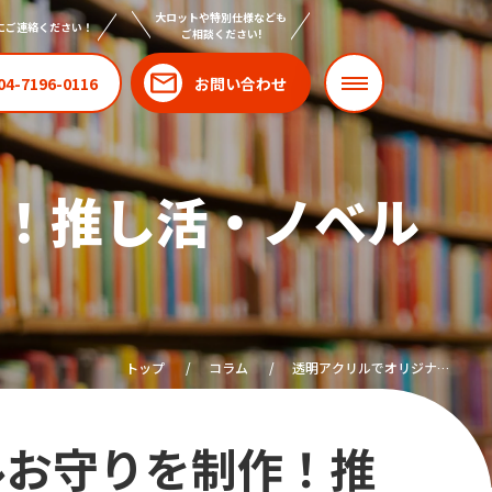
大ロットや特別仕様なども
にご連絡ください！
ご相談ください!
04-7196-0116
お問い合わせ
！推し活・ノベル
トップ
コラム
透明アクリルでオリジナル
お守りを制作！推し活・ノ
ベルティに最適
ルお守りを制作！推