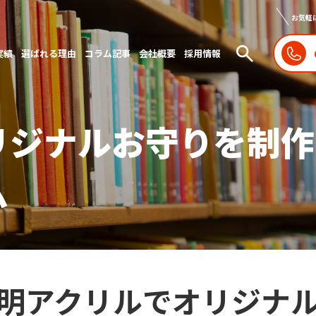
お気軽
実績
選ばれる理由
コラム記事
会社概要
採用情報
リジナルお守りを制作
ム
明アクリルでオリジナ