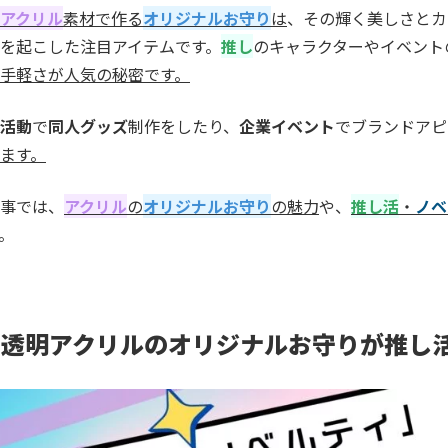
アクリル
素材で作る
オリジナルお守り
は
、その輝く美しさとカ
を起こした注目アイテムです。
推し
のキャラクターやイベント
手軽さが人気の秘密です。
活動
で
同人グッズ
制作をしたり、
企業イベント
でブランドアピ
ます。
事では、
アクリル
の
オリジナルお守り
の魅力
や、
推し活
・
ノベ
。
透明アクリルのオリジナルお守りが推し