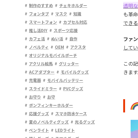
透明な
制作のすすめ
チェキホルダー
も革命
フォンタブ
マスク
知識
スマートフォン
カプセル対応
できる
推し活DIY
スポーツ応援
ファン
カフェ活
ぬい活
自作
してい
ノベルティ
OEM
アクスタ
オリジナルモバイルポーチ
この記
アクリル絵馬
グリッター
きます
ACアダプター
モバイルグッズ
充電器
モバイルバッテリー
スライドミラー
PVCグッズ
お守り
お守
ボンフィンキーホルダー
応援グッズ
スマホ防水ケース
夏のノベルティグッズ
光るグッズ
ペンライト
LEDライト