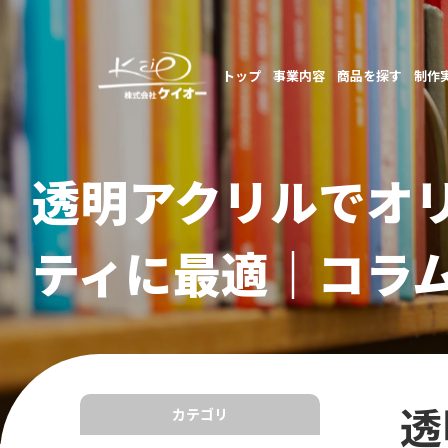
トップ
事業内容
商品を探す
制作
透明アクリルでオ
ティに最適｜コラ
透
カテゴリ