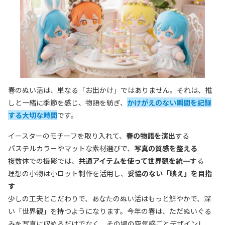
春のぬい活は、単なる「お出かけ」ではありません。それは、推
しと一緒に季節を感じ、物語を紡ぎ、
かけがえのない瞬間を記録
する大切な時間
です。
イースターのモチーフを取り入れて、
春の物語を演出
する
パステルカラーやマットな素材選びで、
写真の質感を整える
複数体での撮影では、
共通アイテムを使って世界観を統一
する
理想の小物は小ロット制作を活用し、
妥協のない「映え」を目指
す
少しの工夫とこだわりで、あなたのぬい活はもっと鮮やかで、深
い「世界観」を持つようになります。今年の春は、ただぬいぐる
みを写真に収めるだけでなく、その場の空気感ごとデザインし