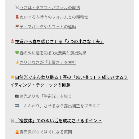
うさ耳・タマゴ・パステルの魔法
ぬいぐるみ特有のフォルムとの親和性
テーマパークやカフェとの連動
視覚から春を感じさせる「3つの小さな工夫」
春のぬい活を彩る3大要素と演出効果
さりげなさが「上質さ」を生む
自然光でふんわり撮る！春の「ぬい撮り」を成功させるラ
イティング・テクニックの極意
順光よりも「半逆光」を狙う
「ふんわり」させるなら露出補正をプラスに
「複数体」でのぬい活を成功させるポイント
雰囲気がちぐはぐになる原因