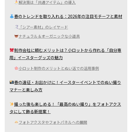
解決策は「共通アイテム」の導入
春のトレンドを取り入れる：2026年の注目モチーフと素材
「シアー素材」のレイヤード
ナチュラル＆オーガニックな小道具
制作会社に頼むメリットは？小ロットから作れる「自分専
用」イースターグッズの魅力
小ロット制作のメリットとぬい活での活用事例
春の遠征・お出かけに！イースターイベントでのぬい撮り
マナーと楽しみ方
撮った後も楽しめる！「最高のぬい撮り」をフォトアクス
タにして飾る新提案！
フォトアクスタやフォトパネルへの展開