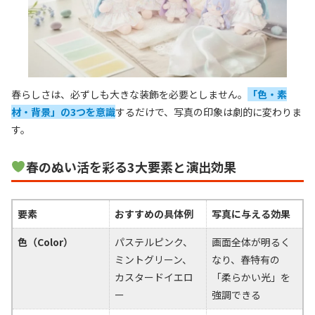
春らしさは、必ずしも大きな装飾を必要としません。
「色・素
材・背景」の3つを意識
するだけで、写真の印象は劇的に変わりま
す。
春のぬい活を彩る3大要素と演出効果
要素
おすすめの具体例
写真に与える効果
色（Color）
パステルピンク、
画面全体が明るく
ミントグリーン、
なり、春特有の
カスタードイエロ
「柔らかい光」を
ー
強調できる