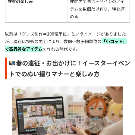
共有の楽しみ
仲間内で同じデザインのアイ
テムを数個だけ作り、絆を深
める
以前は「グッズ制作＝100個単位」というイメージがありました
が、現在は技術の向上により、数個〜数十個単位の
「小ロット」
で高品質なアイテム
を作れる時代です。
春の遠征・お出かけに！イースターイベン
トでのぬい撮りマナーと楽しみ方