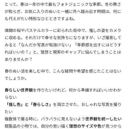
とって、春は一年の中で最もフォトジェニックな季節。冬の寒さ
が和らぎ、お気に入りのぬいと一緒に外へ踏み出す時間は、何に
も代えがたい特別なひとときですよね。
満開の桜やパステルカラーに彩られた街中で、推しの姿をカメラ
に収める。それだけで幸せな気持ちになりますが、いざ撮影して
みると「なんだか写真が垢抜けない」「季節感を出すにはどうす
ればいいの？」と、理想と現実のギャップに悩んでしまうことは
ありませんか？
春のぬい活を楽しむ中で、こんな疑問や希望を感じたことはない
でしょうか。
春らしい世界観
を作りたいけれど、何から準備すればいいかわか
らない
「推し色」と「春らしさ」
を両立させた、おしゃれな写真を撮り
たい
複数体で撮る時に、バラバラに見えないよう
世界観を統一したい
既製品の小物では、自分の思い描く
理想のサイズや色
が見つから