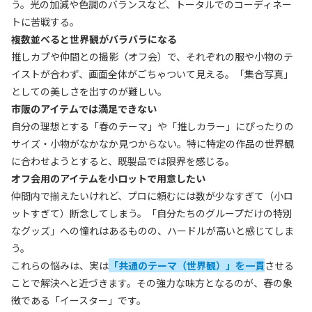
う。光の加減や色調のバランスなど、トータルでのコーディネー
トに苦戦する。
複数並べると世界観がバラバラになる
推しカプや仲間との撮影（オフ会）で、それぞれの服や小物のテ
イストが合わず、画面全体がごちゃついて見える。「集合写真」
としての美しさを出すのが難しい。
市販のアイテムでは満足できない
自分の理想とする「春のテーマ」や「推しカラー」にぴったりの
サイズ・小物がなかなか見つからない。特に特定の作品の世界観
に合わせようとすると、既製品では限界を感じる。
オフ会用のアイテムを小ロットで用意したい
仲間内で揃えたいけれど、プロに頼むには数が少なすぎて（小ロ
ットすぎて）断念してしまう。「自分たちのグループだけの特別
なグッズ」への憧れはあるものの、ハードルが高いと感じてしま
う。
これらの悩みは、実は
「共通のテーマ（世界観）」を一貫
させる
ことで解決へと近づきます。その強力な味方となるのが、春の象
徴である「イースター」です。