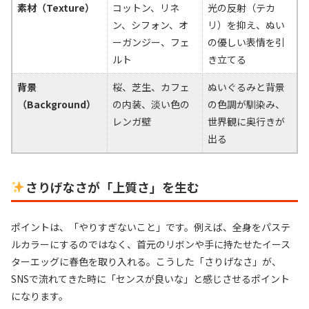
素材（Texture）
コットン、リネ
光の反射（テカ
ン、シフォン、オ
リ）を抑え、ぬい
ーガンジー、フェ
の優しい表情を引
ルト
き立てる
背景
桜、芝生、カフェ
ぬいぐるみと背景
（Background）
の内装、淡い色の
の色調が馴染み、
レンガ壁
世界観に奥行きが
出る
さりげなさが「上質さ」を生む
ポイントは、「やりすぎないこと」です。例えば、全身をパステ
ルカラーにするのではなく、首元のリボンや手に持たせたイース
ターエッグに春色を取り入れる。こうした「さりげなさ」が、
SNSで流れてきた時に「センスが良いな」と感じさせるポイント
になります。