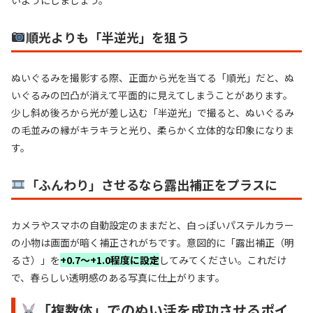
順光よりも「半逆光」を狙う
ぬいぐるみを撮影する際、正面から光を当てる「順光」だと、ぬ
いぐるみの凹凸が消えて平面的に見えてしまうことがあります。
少し斜め後ろから光が差し込む「半逆光」で撮ると、ぬいぐるみ
の毛並みの縁がキラキラと光り、柔らかく立体的な印象になりま
す。
「ふんわり」させるなら露出補正をプラスに
カメラやスマホの自動設定のままだと、白っぽいパステルカラー
の小物は画面が暗く補正されがちです。意図的に「露出補正（明
るさ）」を
+0.7〜+1.0程度に設定
してみてください。これだけ
で、春らしい透明感のある写真に仕上がります。
「複数体」でのぬい活を成功させるポイ