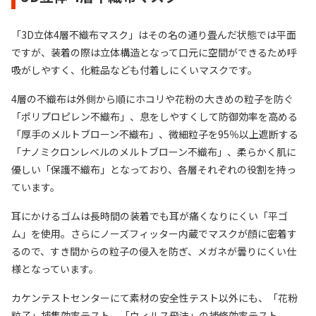
「3D立体4層不織布マスク」はその名の通り畳んだ状態では平面
ですが、装着の際は立体構造となって口元に空間ができるため呼
吸がしやすく、化粧品なども付着しにくいマスクです。
4層の不織布は外側から順にホコリや花粉の大きめの粒子を防ぐ
「ポリプロピレン不織布」、息をしやすくして防御効率を高める
「厚手のメルトブローン不織布」、微細粒子を95％以上遮断する
「ナノミクロンレベルのメルトブローン不織布」、柔らかく肌に
優しい「保護不織布」となっており、各層それぞれの役割を持っ
ています。
耳にかけるゴムは長時間の装着でも耳が痛くなりにくい「平ゴ
ム」を使用。さらにノーズフィッター内蔵でマスクが顔に密着す
るので、すき間からの粒子の侵入を防ぎ、メガネが曇りにくい仕
様となっています。
カケンテストセンターにて素材の安全性テスト以外にも、「花粉
粒子」捕集効率テスト、「ウィルス飛沫」の補修効率テスト