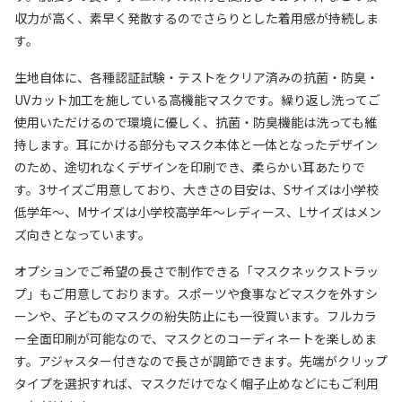
収力が高く、素早く発散するのでさらりとした着用感が持続しま
す。
生地自体に、各種認証試験・テストをクリア済みの抗菌・防臭・
UVカット加工を施している高機能マスクです。繰り返し洗ってご
使用いただけるので環境に優しく、抗菌・防臭機能は洗っても維
持します。耳にかける部分もマスク本体と一体となったデザイン
のため、途切れなくデザインを印刷でき、柔らかい耳あたりで
す。3サイズご用意しており、大きさの目安は、Sサイズは小学校
低学年〜、Mサイズは小学校高学年～レディース、Lサイズはメン
ズ向きとなっています。
オプションでご希望の長さで制作できる「マスクネックストラッ
プ」もご用意しております。スポーツや食事などマスクを外すシ
ーンや、子どものマスクの紛失防止にも一役買います。フルカラ
ー全面印刷が可能なので、マスクとのコーディネートを楽しめま
す。アジャスター付きなので長さが調節できます。先端がクリップ
タイプを選択すれば、マスクだけでなく帽子止めなどにもご利用