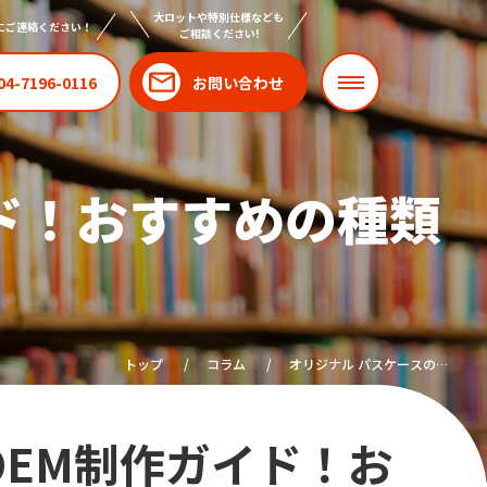
大ロットや特別仕様なども
にご連絡ください！
ご相談ください!
04-7196-0116
お問い合わせ
ド！おすすめの種類
トップ
コラム
オリジナル パスケースの
OEM制作ガイド！おすすめ
の種類や販売方法とは？
OEM制作ガイド！お