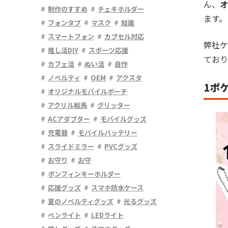
ん、
オ
制作のすすめ
チェキホルダー
ます。
フォンタブ
マスク
知識
スマートフォン
カプセル対応
弊社ケ
推し活DIY
スポーツ応援
ており
カフェ活
ぬい活
自作
ノベルティ
OEM
アクスタ
1ポ
オリジナルモバイルポーチ
アクリル絵馬
グリッター
ACアダプター
モバイルグッズ
充電器
モバイルバッテリー
スライドミラー
PVCグッズ
お守り
お守
ボンフィンキーホルダー
応援グッズ
スマホ防水ケース
夏のノベルティグッズ
光るグッズ
ペンライト
LEDライト