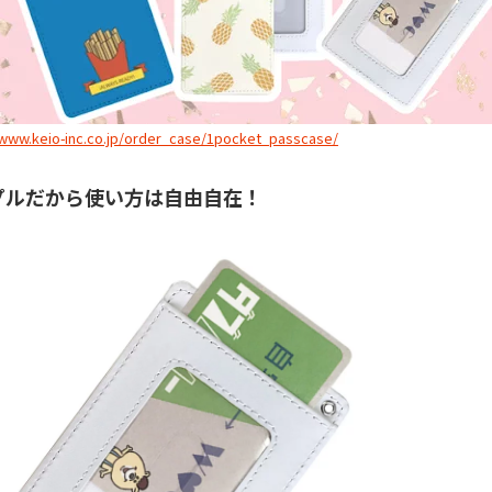
/www.keio-inc.co.jp/order_case/1pocket_passcase/
プルだから使い方は自由自在！