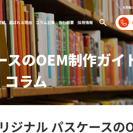
お気軽
実績
選ばれる理由
コラム記事
会社概要
採用情報
ースのOEM制作ガイ
｜コラム
リジナル パスケースの