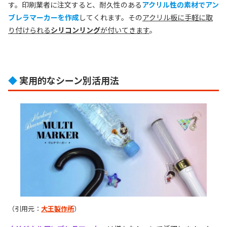
す。印刷業者に注文すると、耐久性のある
アクリル性の素材でアン
ブレラマーカーを作成
してくれます。その
アクリル板に手軽に取
り付けられる
シリコンリング
が付いてきます
。
◆
実用的なシーン別活用法
（引用元：
大王製作所
）