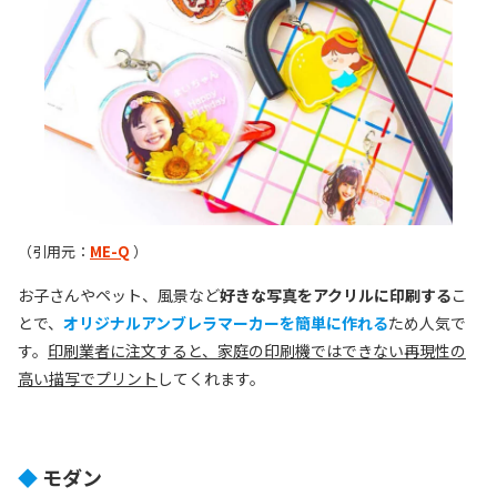
（引用元：
ME-Q
）
お子さんやペット、風景など
好きな写真をアクリルに印刷する
こ
とで、
オリジナルアンブレラマーカーを簡単に作れる
ため人気で
す。
印刷業者に注文すると、家庭の印刷機ではできない再現性の
高い描写でプリント
してくれます。
◆
モダン