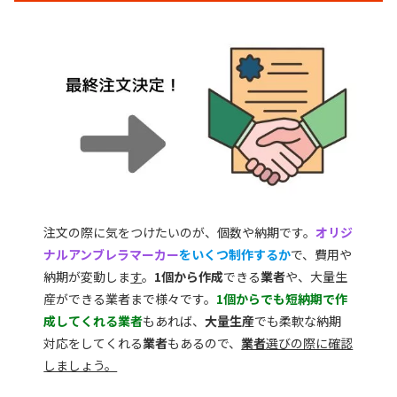
注文の際に気をつけたいのが、個数や納期です。
オリジ
ナルアンブレラマーカー
をいくつ制作するか
で、費用や
納期が変動しま
す
。
1個から作成
できる
業者
や、大量生
産ができる業者まで様々です。
1個からでも短納期で作
成してくれる業者
もあれば、
大量生産
でも柔軟な納期
対応をしてくれる
業者
もあるので、
業者
選びの際に確認
しましょう。