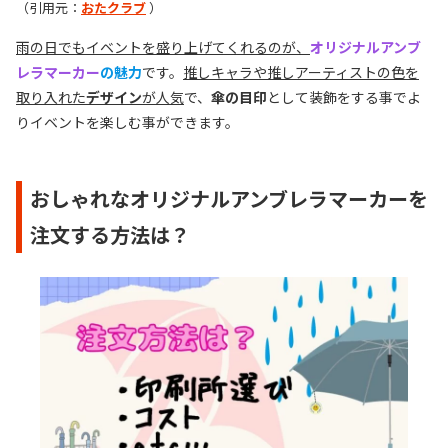
（引用元：
おたクラブ
）
雨の日でもイベントを盛り上げてくれるのが、
オリジナルアンブ
レラマーカー
の魅力
です。
推しキャラや推しアーティストの色を
取り入れた
デザイン
が人気
で、
傘の目印
として装飾をする事でよ
りイベントを楽しむ事ができます。
おしゃれなオリジナルアンブレラマーカーを
注文する方法は？