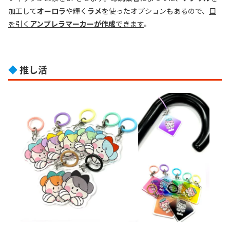
加工して
オーロラ
や輝く
ラメ
を使ったオプションもあるので、
目
を引く
アンブレラマーカーが作成
できます
。
◆
推し活