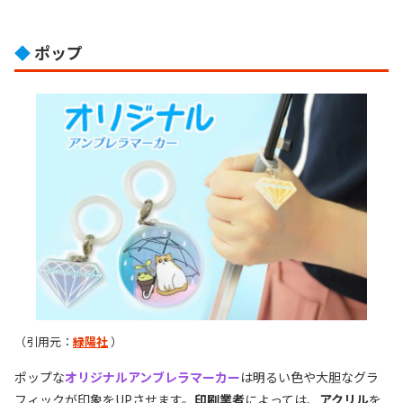
◆
ポップ
（引用元：
緑陽社
）
ポップな
オリジナルアンブレラマーカー
は明るい色や大胆なグラ
フィックが印象をUPさせます。
印刷業者
によっては、
アクリル
を