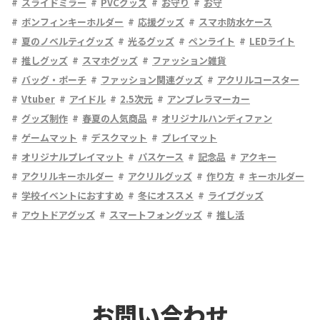
スライドミラー
PVCグッズ
お守り
お守
ボンフィンキーホルダー
応援グッズ
スマホ防水ケース
夏のノベルティグッズ
光るグッズ
ペンライト
LEDライト
推しグッズ
スマホグッズ
ファッション雑貨
バッグ・ポーチ
ファッション関連グッズ
アクリルコースター
Vtuber
アイドル
2.5次元
アンブレラマーカー
グッズ制作
春夏の人気商品
オリジナルハンディファン
ゲームマット
デスクマット
プレイマット
オリジナルプレイマット
パスケース
記念品
アクキー
アクリルキーホルダー
アクリルグッズ
作り方
キーホルダー
学校イベントにおすすめ
冬にオススメ
ライブグッズ
アウトドアグッズ
スマートフォングッズ
推し活
お問い合わせ