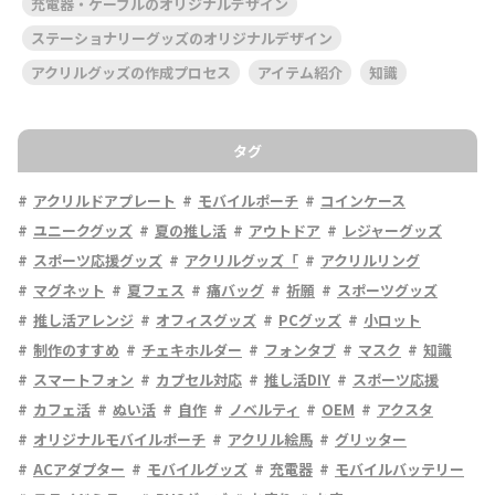
充電器・ケーブルのオリジナルデザイン
ステーショナリーグッズのオリジナルデザイン
アクリルグッズの作成プロセス
アイテム紹介
知識
タグ
アクリルドアプレート
モバイルポーチ
コインケース
ユニークグッズ
夏の推し活
アウトドア
レジャーグッズ
スポーツ応援グッズ
アクリルグッズ「
アクリルリング
マグネット
夏フェス
痛バッグ
祈願
スポーツグッズ
推し活アレンジ
オフィスグッズ
PCグッズ
小ロット
制作のすすめ
チェキホルダー
フォンタブ
マスク
知識
スマートフォン
カプセル対応
推し活DIY
スポーツ応援
カフェ活
ぬい活
自作
ノベルティ
OEM
アクスタ
オリジナルモバイルポーチ
アクリル絵馬
グリッター
ACアダプター
モバイルグッズ
充電器
モバイルバッテリー