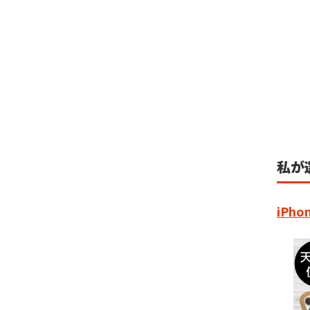
私が
iPh