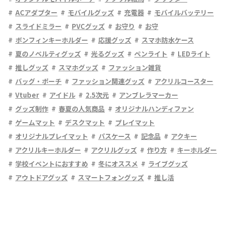
ACアダプター
モバイルグッズ
充電器
モバイルバッテリー
スライドミラー
PVCグッズ
お守り
お守
ボンフィンキーホルダー
応援グッズ
スマホ防水ケース
夏のノベルティグッズ
光るグッズ
ペンライト
LEDライト
推しグッズ
スマホグッズ
ファッション雑貨
バッグ・ポーチ
ファッション関連グッズ
アクリルコースター
Vtuber
アイドル
2.5次元
アンブレラマーカー
グッズ制作
春夏の人気商品
オリジナルハンディファン
ゲームマット
デスクマット
プレイマット
オリジナルプレイマット
パスケース
記念品
アクキー
アクリルキーホルダー
アクリルグッズ
作り方
キーホルダー
学校イベントにおすすめ
冬にオススメ
ライブグッズ
アウトドアグッズ
スマートフォングッズ
推し活