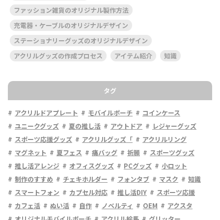
ファッション雑貨のオリジナル製作方法
充電器・ケーブルのオリジナルデザイン
ステーショナリーグッズのオリジナルデザイン
アクリルグッズの作成プロセス
アイテム紹介
知識
タグ
アクリルドアプレート
モバイルポーチ
コインケース
ユニークグッズ
夏の推し活
アウトドア
レジャーグッズ
スポーツ応援グッズ
アクリルグッズ「
アクリルリング
マグネット
夏フェス
痛バッグ
祈願
スポーツグッズ
推し活アレンジ
オフィスグッズ
PCグッズ
小ロット
制作のすすめ
チェキホルダー
フォンタブ
マスク
知識
スマートフォン
カプセル対応
推し活DIY
スポーツ応援
カフェ活
ぬい活
自作
ノベルティ
OEM
アクスタ
オリジナルモバイルポーチ
アクリル絵馬
グリッター