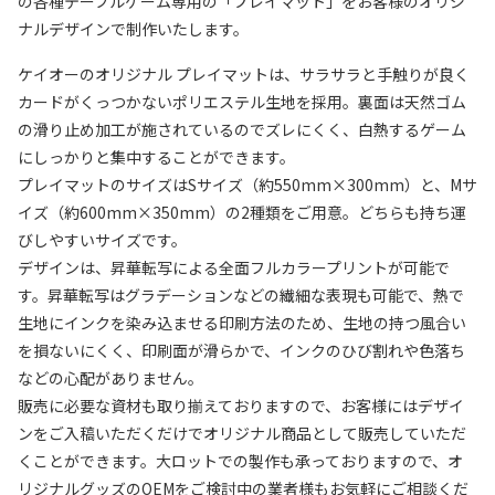
の各種テーブルゲーム専用の「プレイマット」をお客様のオリジ
ナルデザインで制作いたします。
ケイオーのオリジナル プレイマットは、サラサラと手触りが良く
カードがくっつかないポリエステル生地を採用。裏面は天然ゴム
の滑り止め加工が施されているのでズレにくく、白熱するゲーム
にしっかりと集中することができます。
プレイマットのサイズはSサイズ（約550mm×300mm）と、Mサ
イズ（約600mm×350mm）の2種類をご用意。どちらも持ち運
びしやすいサイズです。
デザインは、昇華転写による全面フルカラープリントが可能で
す。昇華転写はグラデーションなどの繊細な表現も可能で、熱で
生地にインクを染み込ませる印刷方法のため、生地の持つ風合い
を損ないにくく、印刷面が滑らかで、インクのひび割れや色落ち
などの心配がありません。
販売に必要な資材も取り揃えておりますので、お客様にはデザイ
ンをご入稿いただくだけでオリジナル商品として販売していただ
くことができます。大ロットでの製作も承っておりますので、オ
リジナルグッズのOEMをご検討中の業者様もお気軽にご相談くだ