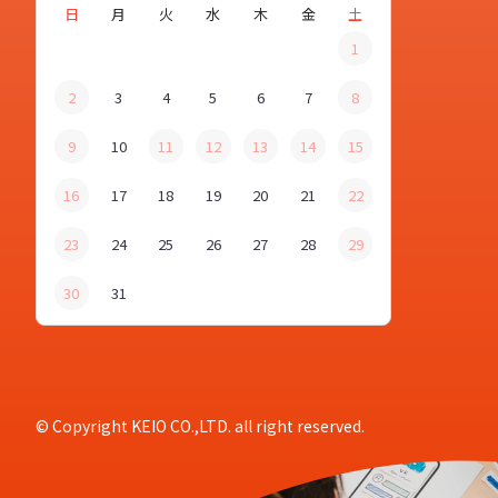
日
月
火
水
木
金
土
1
2
3
4
5
6
7
8
9
10
11
12
13
14
15
16
17
18
19
20
21
22
23
24
25
26
27
28
29
30
31
© Copyright KEIO CO.,LTD. all right reserved.